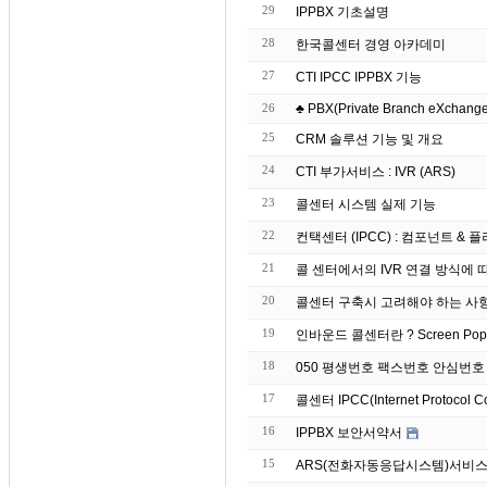
29
IPPBX 기초설명
28
한국콜센터 경영 아카데미
27
CTI IPCC IPPBX 기능
26
♣ PBX(Private Branch eXchange)
25
CRM 솔루션 기능 및 개요
24
CTI 부가서비스 : IVR (ARS)
23
콜센터 시스템 실제 기능
22
컨택센터 (IPCC) : 컴포넌트 & 플러그
21
콜 센터에서의 IVR 연결 방식에 
20
콜센터 구축시 고려해야 하는 사
19
인바운드 콜센터란 ? S
18
050 평생번호 팩스번호 안심번호
17
콜센터 IPCC(Internet Protocol C
16
IPPBX 보안서약서
15
ARS(전화자동응답시스템)서비스