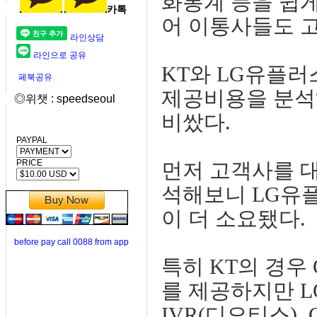
화통계 등을 쉽게
카톡
어 이통사들도 고
라인상담
라인으로 공유
KT와 LG유플러
페북공유
제공비용을 분석
◎위챗 : speedseoul
비쌌다.
PAYPAL
PRICE
먼저 고객사를 대
석해보니 LG유플
이 더 소요됐다.
before pay call 0088 from app
특히 KT의 경우
를 제공하지만 LG유
IVR(디오티스),