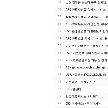
59
소형 업무용 콜센타 구축 및 필요
58
ARS IVR 쇼핑몰 음성 시나리오 
57
삼성전자 콜센타 고객센터 고도화 
56
ARS IVR 우유 대리점 음성 시나
55
050 안심 번호로 개인정보 지킨
54
ARS IVR 호텔 음성 시나리오 사
53
070 번호 050 번호연동 통신사
52
0505 개인번호 서비스안내 및 
51
PDS 오토콜 솔루션 기능 및 정의
50
PBX (private branch exchang
49
LG U+ 콜센터 IPCC CLOUD
48
아웃바운드 콜센터란 ?
47
SNS 콜센터
46
컴퓨터로 팩스보내기 받기
45
050 안심번호란 무엇인가?