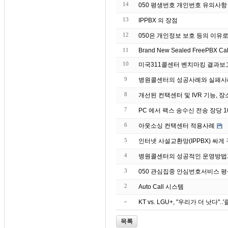
14
050 평생번호 개인번호 유의사항
13
IPPBX 의 장점
12
050은 개인정보 보호 등의 이유
11
Brand
10
미국311콜센터 벤치마킹 결과보
9
병원콜센터의 성공사례와 실패사
8
개선된 컨택센터 및 IVR 기능, 장
7
PC 에서 팩스 송수신 전송 장당 10원
6
아웃소싱 컨택센터 적용사례
5
인터넷 사설교환망(IPPBX) 싸
4
병원콜센터의 성공적인 운영방법
3
050 관심집중 안심번호서비스 
2
Auto Call 시스템
»
KT vs. LGU+, "우리가 더 낫다"
목록