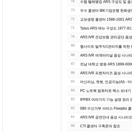
74
수협 텔레뱅킹 ARS 구성도 및 음성 매
73
우수 콜센터 IBK기업은
72
교보생명 콜센터 1588-1001 AR
71
Tplus ARS 매뉴 구성도 1877-91
70
ARS IVR 건강보험 관리공단 음
69
68
ARS IVR 여객터미널 음성 시나
67
전남 대학교 병원 ARS 1899-00
66
ARS IVR 프렌차이즈 음성 시나
65
머신러닝, 챗봇, 인공지능(AI) 
64
63
IPPBX 여러가지 기능 설명 정리
62
080 수신거부 서비스 Freepbx 콜
61
ARS IVR 공연안내 음성 시나리
60
CTI 콜센터 구축문의 참조