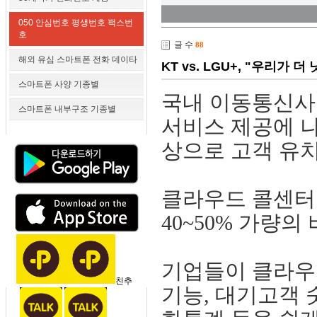
050 안심번호 평생번호 팩스번
호
글 수
88
해외 유심 스마트폰 전화 데이타
KT vs. LGU+, "우리가 
스마트폰 사양 기종별
국내 이동통신사
스마트폰 내부구조 기종별
서비스 제공에 
상으로 고객 유치
클라우드 콜센터
40~50% 가량
기업들이 클라우
친추
기능, 대기고객 