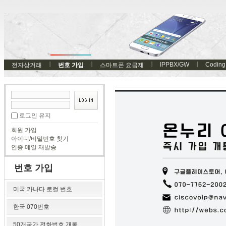
IPPBX/GW
Coding
전자상거래
번호 가입
스마트폰 요금제
로그인 유지
회원 가입
아이디/비밀번호 찾기
인증 메일 재발송
번호 가입
미국 카나다 로컬 번호
한국 070번호
50개국가 전화번호 개통