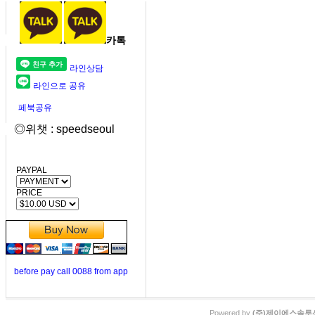
카톡
라인상담
라인으로 공유
페북공유
◎위챗 : speedseoul
PAYPAL
PRICE
before pay call 0088 from app
Powered by
(주)제이에스솔루션