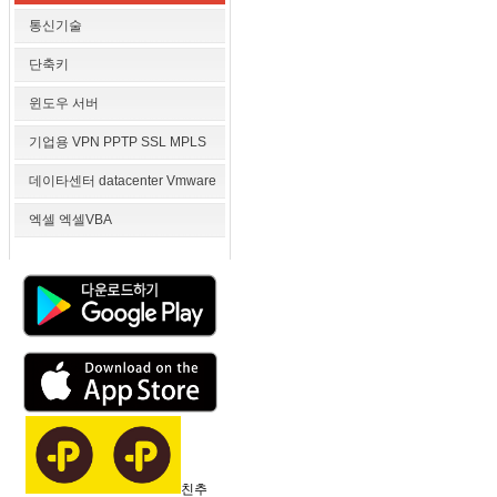
통신기술
단축키
윈도우 서버
기업용 VPN PPTP SSL MPLS
데이타센터 datacenter Vmware
엑셀 엑셀VBA
친추