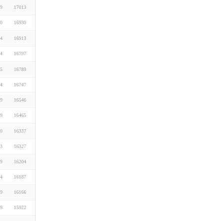
29
17013
30
16930
04
16913
24
16797
25
16789
24
16747
29
16546
29
16465
30
16337
03
16327
29
16204
24
16187
29
16166
29
15922