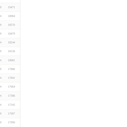
29
19471
24
18984
29
18576
29
18479
24
18244
29
18136
04
18081
29
17886
24
17841
24
17664
04
17386
04
17245
29
17097
29
17090