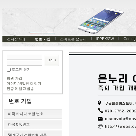
IPPBX/GW
Coding
전자상거래
번호 가입
스마트폰 요금제
로그인 유지
회원 가입
아이디/비밀번호 찾기
인증 메일 재발송
번호 가입
미국 카나다 로컬 번호
한국 070번호
50개국가 전화번호 개통