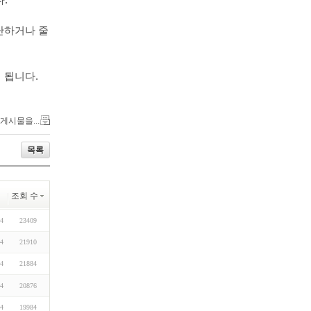
단하거나 줄
 됩니다.
 게시물을...
목록
조회 수
04
23409
24
21910
24
21884
04
20876
24
19984