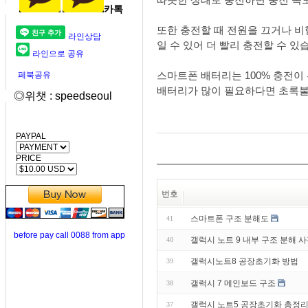
카톡
또한 충전할 때 전원을 끄거나 
라인상담
일 수 있어 더 빨리 충전할 수 있
라인으로 공유
스마트폰 배터리는 100% 충전이
페북공유
배터리가 많이 필요하다면 초록불
◎위챗 : speedseoul
PAYPAL
PRICE
번호
스마트폰 구조 분해도
41
before pay call 0088 from app
갤럭시 노트 9 내부 구조 분해 
40
갤럭시노트8 공장초기화 방법
39
갤럭시 7 메인보드 구조
38
갤럭시 노트5 공장초기화 총정리
37