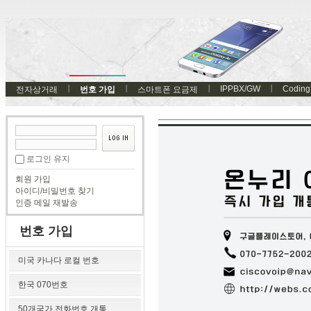
IPPBX/GW
Coding
전자상거래
번호 가입
스마트폰 요금제
로그인 유지
회원 가입
아이디/비밀번호 찾기
인증 메일 재발송
번호 가입
미국 카나다 로컬 번호
한국 070번호
50개국가 전화번호 개통