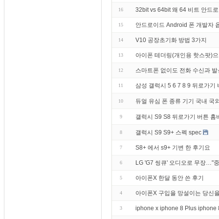
32bit vs 64bit 왜 64 비트
16
안드로이드 Android 폰 개발자
15
V10 공장초기화 방법 3가지
14
아이폰 테더링(개인용 핫스팟)으
13
스마트폰 없이도 전화 수신과 발신
12
삼성 갤럭시 5 6 7 8 9 뒤로
11
듀얼 유심 폰 종류 기기 국내 국
10
갤럭시 S9 S8 뒤로가기 버튼 홈
9
갤럭시 S9 S9+ 스펙 spec
8
S8+ 에서 s9+ 기변 한 후기요
7
LG 'G7 씽큐' 오디오로 무장…"
6
아이폰X 한달 동안 쓴 후기
5
아이폰X 구입을 망설이는 당신을
4
iphone x iphone 8 Plus ipho
3