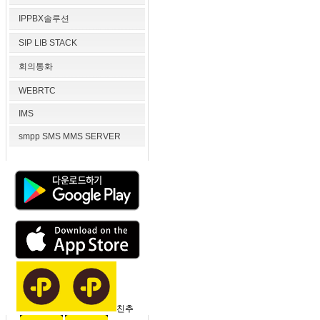
IPPBX솔루션
SIP LIB STACK
회의통화
WEBRTC
IMS
smpp SMS MMS SERVER
친추