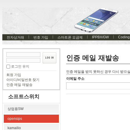
IPPBX/GW
Coding
전자상거래
번호 가입
스마트폰 요금제
인증 메일 재발송
로그인 유지
인증 메일을 받지 못하신 경우 다시 받으실
회원 가입
이메일 주소
아이디/비밀번호 찾기
인증 메일 재발송
소프트스위치
상업용SW
opensips
kamailio