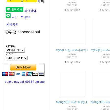
카톡
admin
admi
2019.07.17
2019.07
조회 수
조회 수
16002
1
라인상담
라인으로 공유
페북공유
◎위챗 : speedseoul
PAYPAL
mysql 저장 프로시저의 의미와 작성 방법
mySQL] 프로시저
PRICE
admin
admi
2019.01.30
2019.01
조회 수
조회 수
17835
2
before pay call 0088 from app
MongoDB 프로그래밍 1강 클라우드/
MongoDB 
admin
admi
2018.11.18
2018.11