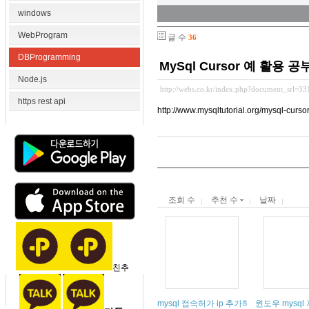
windows
WebProgram
글 수
36
DBProgramming
MySql Cursor 예 활용 
Node.js
http://webs.co.kr/index.php?document_srl=3
https rest api
http://www.mysqltutorial.org/mysql-cursor
조회 수
추천 수
날짜
친추
mysql 접속허가 ip 추가하기 간단하게 쉽
윈도우 mysql 