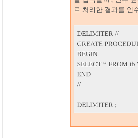
로 처리한 결과를 인
DELIMITER //
CREATE PROCEDURE
BEGIN
SELECT * FROM tb 
END
//
DELIMITER ;