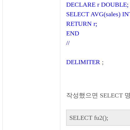
DECLARE r DOUBLE;
SELECT AVG(sales) IN
RETURN r;
END
//
DELIMITER
;
작성했으면 SELECT
SELECT fu2();