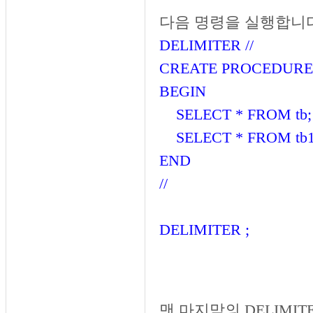
다음 명령을 실행합니다
DELIMITER //
CREATE PROCEDURE 
BEGIN
SELECT * FROM tb;
SELECT * FROM tb1
END
//
DELIMITER ;
맨 마지막의 DELIMI