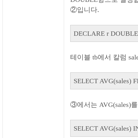
②입니다.
DECLARE r DOUBLE
테이블 tb에서 칼럼 s
SELECT AVG(sales) F
③에서는 AVG(sales)
SELECT AVG(sales) I