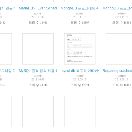
 만들기(DECLARE, SET, IN, IF, ELSEIF 등
MariaDB의 EventScheduler 사용 등록 설정 설명 및 사용
MongoDB 프로그래밍 4강 MongoDB의 
MongoDB 프로
n
admin
admin
admin
.30
2019.01.07
2018.11.18
2018.11.18
조회 수
조회 수
조회 수
2452
18461
18567
18385
빅데이터란 무엇인가? 편안하고 잘된강의
프로그래밍 2강 NOSQL의 특징에 대해 알아보기 | T아카데미 편하게 잘된강의
MySQL 원격 접속 허용 특정 아이피 아이피대역 차단 등
mysql db 복구 데이타베이스복구 테이블복구 
Repairing crash
n
admin
admin
admin
.18
2018.10.06
2018.09.12
2018.09.12
조회 수
조회 수
조회 수
8353
24336
17771
18109