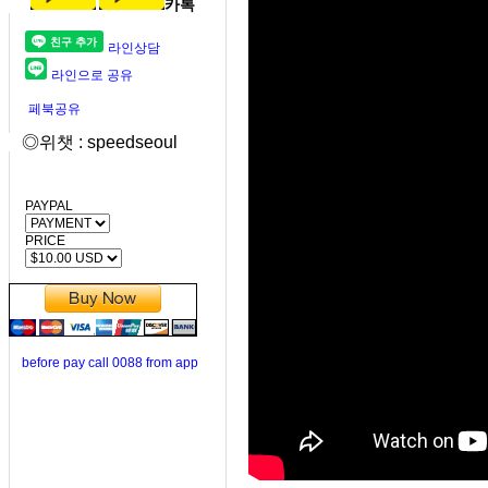
카톡
라인상담
라인으로 공유
페북공유
◎위챗 : speedseoul
PAYPAL
PRICE
before pay call 0088 from app