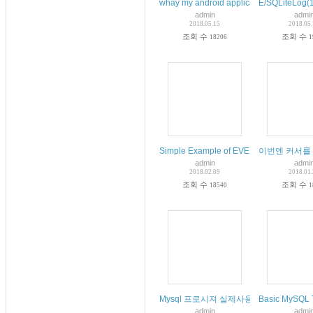
whay my android applicatin give this err
E/SQLiteLog(18
admin
admi
2018.05.15
2018.05
조회 수
조회 수
18206
1
Simple Example of EVENT Scheduler I
이번엔 커서를 M
admin
admi
2018.02.09
2018.01
조회 수
조회 수
18540
1
Mysql 프로시져 실제사용
Basic MySQ
admin
admi