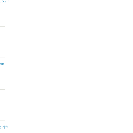
ns in MySQL
5.7 Reference Manual / ... / Cursors
oin
OIN 삭제 조인
명 공부 활용 방법 잘된설명
정리하여 "call 프로시저이름 실행저장 프로시저