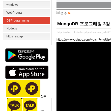
windows
WebProgram
글 수
36
DBProgramming
MongoDB 프로그래밍 3
Node.js
http://webs.co.kr/index.php?document_srl=3
https rest api
https://www.youtube.com/watch?v=oUjp
친추