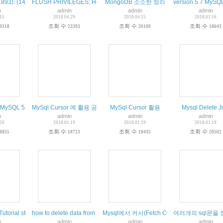
or
93): (14) cannot open file at line 30176 of [00bb9c9ce4]
FLUSH PRIVILEGES; How To Create a New User and Grant Permissio
MongoDB 소소한 정리
version 5.7 MySQL 
n
admin
admin
admin
.15
2018.04.29
2018.04.15
2018.03.16
조회 수
조회 수
조회 수
9318
23393
20100
18643
n MySQL
ySQL 5.X - FUNCTION,PROCEDURE 만들기예제
MySql Cursor 예 활용 공부 실제 연습
MySql Cursor 활용
Mysql Delete J
n
admin
admin
admin
.20
2018.01.19
2018.01.19
2018.01.19
조회 수
조회 수
조회 수
8855
18723
18435
20502
L Tutorial study 강좌 여기서 모든것 다 배운다
how to delete data from multiple tables by using MySQL DELETE J
Mysql에서 커서(Fetch Cursor)를 사용 설
여러개의 sql문을 
n
admin
admin
admin