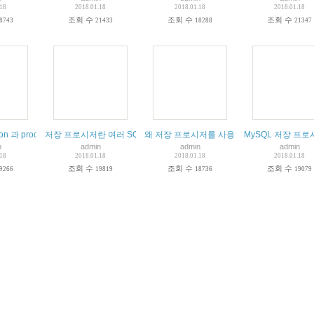
.18
2018.01.18
2018.01.18
2018.01.18
조회 수
조회 수
조회 수
8743
21433
18288
21347
할 중급 난이도 활용 이해하기좋음
ction 과 procedure 만드는 방법과 일반 쿼리에서 호출하는 방법임.
저장 프로시저란 여러 SQL 문을 하나의 SQL 문처럼 정리하여 CALL ??
왜 저장 프로시저를 사용하는가?
MySQL 저장 프로
n
admin
admin
admin
.18
2018.01.18
2018.01.18
2018.01.18
조회 수
조회 수
조회 수
9266
19819
18736
19079
 설명 장황하게