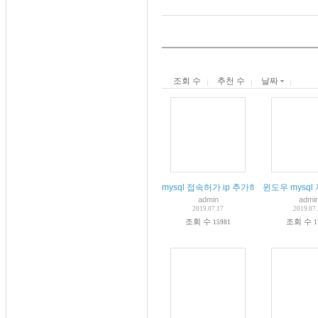
조회 수
추천 수
날짜
mysql 접속허가 ip 추가하기 간단하게 쉽
윈도우 mysql 
admin
admi
2019.07.17
2019.07
조회 수
조회 수
15981
1