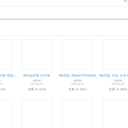
이
게 설명
자동 백업 mysql administrator 활용 스케쥴러 작성 주기적 백업
MongoDB 오버뷰
MySQL Stored Procedure 다중 값 반환
MySQL 저장 프
n
admin
admin
admin
.17
2019.06.25
2019.01.30
2019.01.30
조회 수
조회 수
조회 수
7165
16128
19615
20044