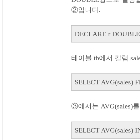
②입니다.
DECLARE r DOUBLE
테이블 tb에서 칼럼 s
SELECT AVG(sales) F
③에서는 AVG(sales)
SELECT AVG(sales) I