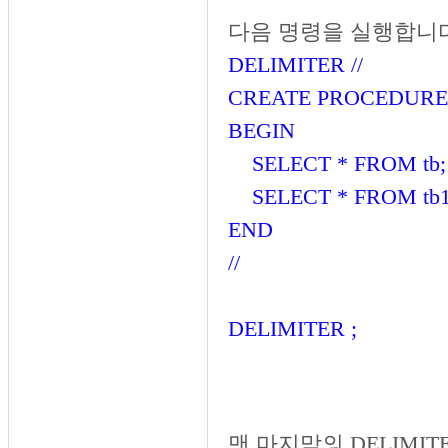
다음 명령을 실행합니다
DELIMITER //
CREATE PROCEDURE 
BEGIN
SELECT * FROM tb;
SELECT * FROM tb1
END
//
DELIMITER ;
맨 마지막의 DELIMI