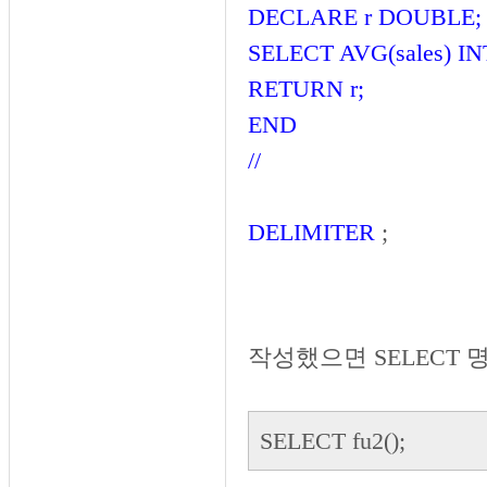
DECLARE r DOUBLE;
SELECT AVG(sales) IN
RETURN r;
END
//
DELIMITER
;
작성했으면 SELECT
SELECT fu2();