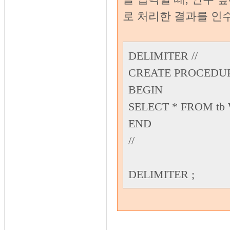
로 처리한 결과를 인
DELIMITER //
CREATE PROCEDURE
BEGIN
SELECT * FROM tb 
END
//
DELIMITER ;