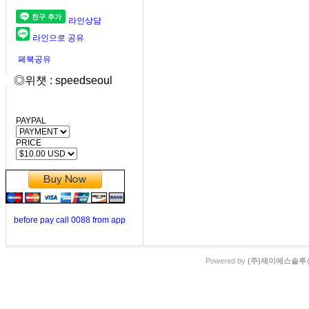
라인상담
라인으로 공유
페북공유
◎위챗 : speedseoul
PAYPAL
PRICE
before pay call 0088 from app
Powered by
(주)제이에스솔루션