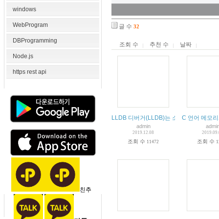
windows
WebProgram
글 수
32
DBProgramming
조회 수
추천 수
날짜
Node.js
https rest api
LLDB 디버거(LLDB)는 소프트웨어 디버
C 언어 메모
admin
admi
2019.12.08
2019.09
조회 수
조회 수
11472
1
친추