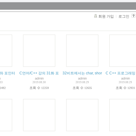
회원 가입
로그인
거이다
리와 포인터
C언어/C++ 강의 31화 포인터와 배열, void 포인터, 구조체 포인터
32비트에서는 char, short 대신 int 형을 
C C++ 프로그래밍
n
admin
admin
admin
.03
2019.08.30
2019.08.29
2019.08.29
조회 수
조회 수
조회 수
2492
12259
12635
12931