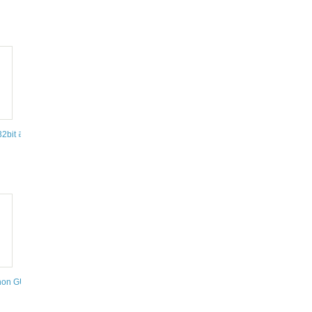
서 32bit 라이브러리 지원하도록 설정
on GUI 프로그래밍 - PyQt5 위키독스