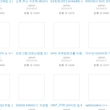
그래밍 소켓 주소 구조체 다루기
소켓 주소 구조체 struct sockaddr struct in_addr struct sockaddr_in
[네트워크/C] sockaddr, sockaddr_in, soc
0x01에서 0x의 의
n
admin
admin
admin
.20
2019.08.20
2019.08.20
2019.08.20
조회 수
조회 수
조회 수
1932
12334
13278
64461
 온라인 코딩 마음대로해보기 실습 이론
발자 는 누구인가 어디에있는가 어떻게 될수있는가 채용하는 방법
프로그램 만든는방법 프로그램 공부
ionic 프레임워크를 이용한 hybrid app개발 - i
아이오닉(ionic3
n
admin
admin
admin
.29
2019.04.29
2019.04.17
2019.04.17
조회 수
조회 수
조회 수
2844
13316
14536
12571
반] 부동 소수점의 구조
32bit와 64bit의 C 자료형(Data Type) 크기 차이
UINT_PTR (32비트 및 64비트 호환 포인터연
optimization
n
admin
admin
admin