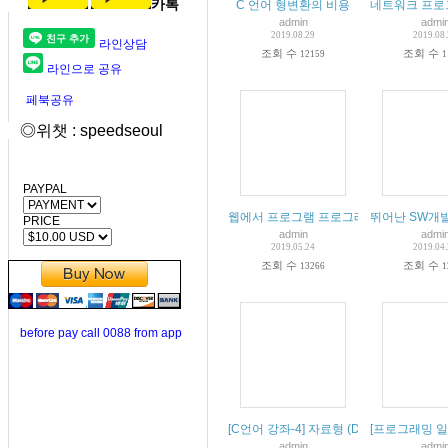
카톡
C 언어 형변환의 비용
네트워크 프로
admin
admi
2019.08.29
2019.08
라인상담
조회 수
조회 수
12159
1
라인으로 공유
페북공유
◎위챗 : speedseoul
PAYPAL
웹에서 프로그램 프로그래밍 쉽게 배우기
뛰어난 SW개
PRICE
admin
admi
2019.05.24
2019.04
조회 수
조회 수
13266
1
before pay call 0088 from app
[C언어 강좌-4] 자료형 (DATATYPE)
[프로그래밍 일
admin
admi