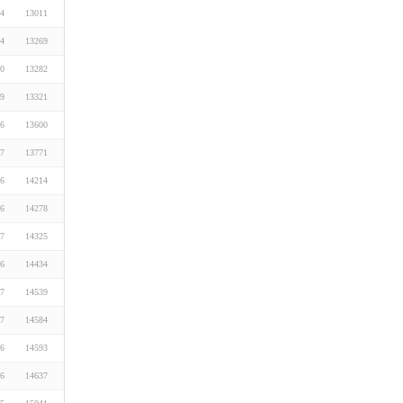
04
13011
24
13269
20
13282
29
13321
06
13600
07
13771
06
14214
06
14278
07
14325
06
14434
17
14539
07
14584
06
14593
06
14637