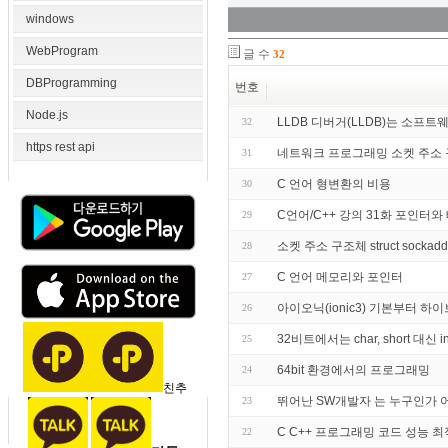
windows
WebProgram
글 수
32
DBProgramming
번호
Node.js
LLDB 디버거(LLDB)는 소프
32
https rest api
네트워크 프로그래밍 소켓 주소
31
C 언어 형변환의 비용
30
C언어/C++ 강의 31화 포인터와 
29
소켓 주소 구조체 struct sockaddr st
28
C 언어 메모리와 포인터
27
아이오닉(ionic3) 기본부터 하
26
32비트에서는 char, short 대
25
64bit 환경에서의 프로그래밍
24
친추
뛰어난 SW개발자 는 누구인가
23
C C++ 프로그래밍 코드 성능 최
22