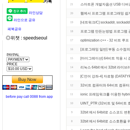
카톡
스마트폰 개발자옵션 USB 디버
21
라인상담
웹에서 프로그램 프로그래밍 쉽
20
라인으로 공유
[네트워크/C] sockaddr, sockad
19
페북공유
프로그램 만든는방법 프로그램 
18
◎위챗 : speedseoul
optimization c++ - 32
17
[프로그래밍 일반] 부동 소수점의
16
PAYPAL
[마이그레이션] 64비트 적용 시
15
PRICE
리눅스 64bit 에서 32bit 라
14
[C언어 강좌-4] 자료형 (DATATY
13
32비트 컴퓨터와 64비트 컴퓨
12
ionic 프레임워크를 이용한 hybrid
11
before pay call 0088 from app
UINT_PTR (32비트 및 64비
10
32bit 에서 64bit로 소스코드 변
9
32bit 에서 64bit로 소스호환
8