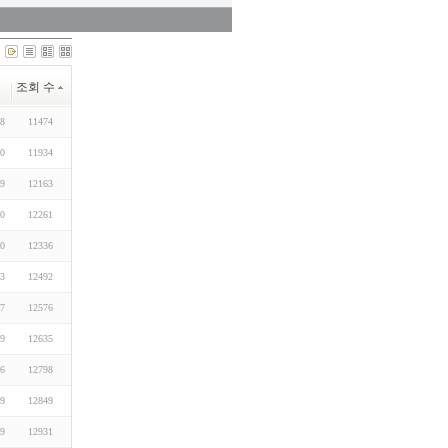
조회 수
08
11474
20
11934
29
12163
30
12261
20
12336
03
12492
17
12576
29
12635
06
12798
29
12849
29
12931