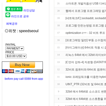
카톡
스마트폰 개발자옵션 USB 디버
21
라인상담
웹에서 프로그램 프로그래밍 쉽
20
라인으로 공유
[네트워크/C] sockaddr, sockad
19
페북공유
프로그램 만든는방법 프로그램 
18
◎위챗 : speedseoul
optimization c++ - 32
17
[프로그래밍 일반] 부동 소수점의
16
PAYPAL
[마이그레이션] 64비트 적용 시
15
PRICE
리눅스 64bit 에서 32bit 라
14
[C언어 강좌-4] 자료형 (DATATY
13
32비트 컴퓨터와 64비트 컴퓨
12
ionic 프레임워크를 이용한 hybrid
11
before pay call 0088 from app
UINT_PTR (32비트 및 64비
10
32bit 에서 64bit로 소스코드 변
9
32bit 에서 64bit로 소스호환
8