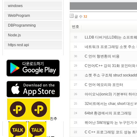
windows
WebProgram
글 수
32
DBProgramming
번호
Node.js
LLDB 디버거(LLDB)는 소프
32
https rest api
네트워크 프로그래밍 소켓 주소
31
C 언어 형변환의 비용
30
C언어/C++ 강의 31화 포인터와 
29
소켓 주소 구조체 struct sockaddr st
28
C 언어 메모리와 포인터
27
아이오닉(ionic3) 기본부터 하
26
32비트에서는 char, short 대
25
64bit 환경에서의 프로그래밍
24
친추
뛰어난 SW개발자 는 누구인가
23
C C++ 프로그래밍 코드 성능 최
22