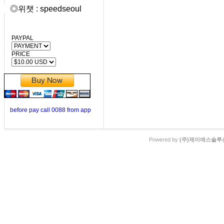
◎위챗 : speedseoul
PAYPAL
PRICE
before pay call 0088 from app
Powered by
(주)제이에스솔루션