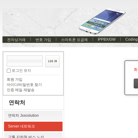
IPPBX/GW
Coding
전자상거래
번호 가입
스마트폰 요금제
회
로그인 유지
회원 가입
아이디/비밀번호 찾기
인증 메일 재발송
연락처
연락처 Jssoslution
Server 네트워크
교통 지하철 버스 노선