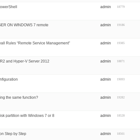
PowerShell
admin
18779
ER ON WINDOWS 7 remote
admin
19186
all Rules “Remote Service Management”
admin
19385
 R2 and Hyper-V Server 2012
admin
18871
nfiguration
admin
19093
ng the same function?
admin
19282
isk partition with Windows 7 or 8
admin
18528
on Step by Step
admin
18561