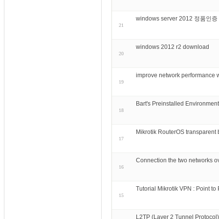
windows server 2012 정품인
21
windows 2012 r2 download
20
improve network perform
19
Bart's Preinstalled Environme
18
Mikrotik RouterOS transparent
17
Connection the two networks ove
16
Tutorial Mikrotik VPN : Point t
15
L2TP (Layer 2 Tunnel Protocol)