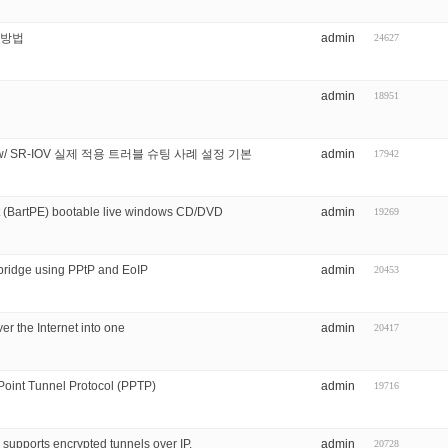
증 방법
admin
24627
admin
18951
ance w/ SR-IOV 실제 적용 트러블 슈팅 사례 설정 기본
admin
17942
nt (BartPE) bootable live windows CD/DVD
admin
19269
 bridge using PPtP and EoIP
admin
20453
r the Internet into one
admin
20417
o Point Tunnel Protocol (PPTP)
admin
19716
 supports encrypted tunnels over IP.
admin
20728