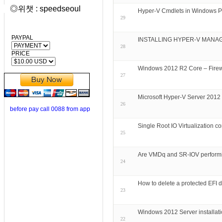
◎위챗 : speedseoul
Hyper-V Cmdlets in Windows 
29
PAYPAL
INSTALLING HYPER-V MANAG
28
PRICE
Windows 2012 R2 Core – Firew
27
Microsoft Hyper-V Server 2012
26
before pay call 0088 from app
Single Root IO Virtualization co
25
Are VMDq and SR-IOV performi
24
How to delete a protected EFI d
23
Windows 2012 Server installati
22