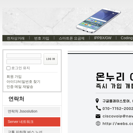
IPPBX/GW
Coding
전자상거래
번호 가입
스마트폰 요금제
로그인 유지
회원 가입
아이디/비밀번호 찾기
인증 메일 재발송
연락처
연락처 Jssoslution
Server 네트워크
교통 지하철 버스 노선