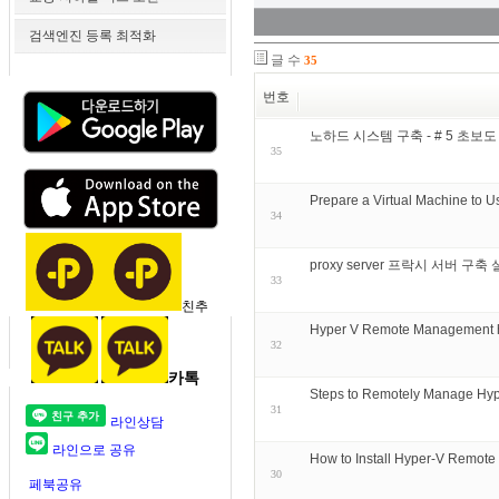
검색엔진 등록 최적화
글 수
35
번호
노하드 시스템 구축 - # 5 초보
35
Prepare a Virtual Machine to 
34
proxy server 프락시 서버 구축
33
친추
Hyper V Remote Management 
32
카톡
Steps to Remotely Manage Hyp
31
라인상담
라인으로 공유
How to Install Hyper-V Remot
30
페북공유