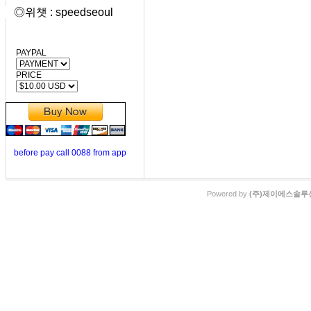
◎위챗 : speedseoul
PAYPAL
PRICE
before pay call 0088 from app
Powered by
(주)제이에스솔루션