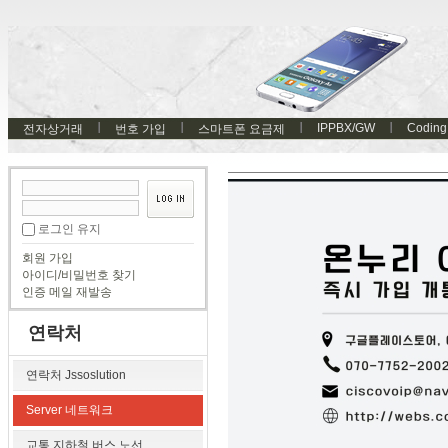
IPPBX/GW
Coding
전자상거래
번호 가입
스마트폰 요금제
로그인 유지
회원 가입
아이디/비밀번호 찾기
인증 메일 재발송
연락처
연락처 Jssoslution
Server 네트워크
교통 지하철 버스 노선