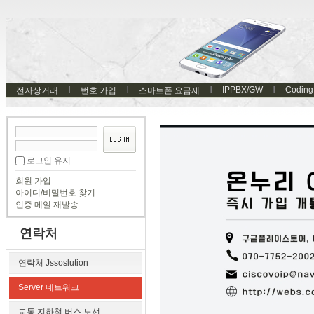
IPPBX/GW
Coding
전자상거래
번호 가입
스마트폰 요금제
로그인 유지
회원 가입
아이디/비밀번호 찾기
인증 메일 재발송
연락처
연락처 Jssoslution
Server 네트워크
교통 지하철 버스 노선