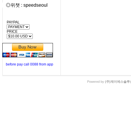
◎위챗 : speedseoul
PAYPAL
PRICE
before pay call 0088 from app
Powered by
(주)제이에스솔루션