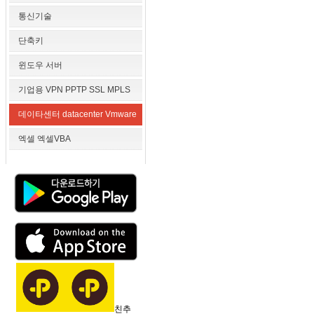
통신기술
단축키
윈도우 서버
기업용 VPN PPTP SSL MPLS
데이타센터 datacenter Vmware
엑셀 엑셀VBA
친추