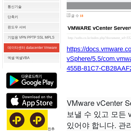
통신기술
글 수
18
단축키
윈도우 서버
VMWARE vCenter Ser
기업용 VPN PPTP SSL MPLS
http://webs.co.kr/index.php?document_srl=3
https://docs.vmware.
데이타센터 datacenter Vmware
vSphere/5.5/com.vmw
엑셀 엑셀VBA
455B-81C7-CB28AAF2
VMware vCent
보낼 수 있고 모든
있어야 합니다. 관
친추