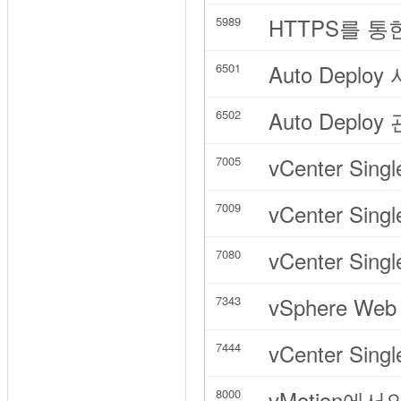
HTTPS를 통
5989
Auto Deplo
6501
Auto Deploy
6502
vCenter Singl
7005
vCenter Singl
7009
vCenter Singl
7080
vSphere Web
7343
vCenter Sing
7444
vMotion에서
8000