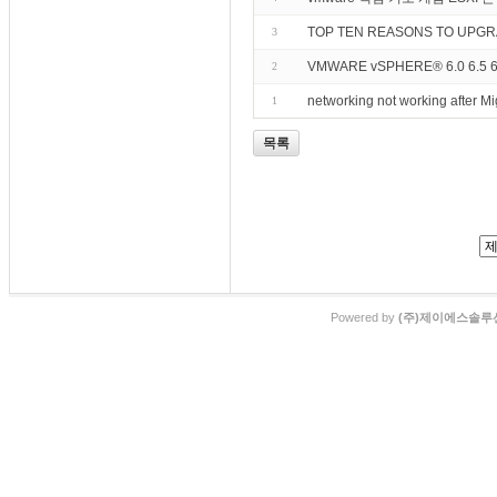
TOP TEN REASONS TO UPG
3
VMWARE vSPHERE® 6.0 6.5 
2
networking not working after 
1
목록
Powered by
(주)제이에스솔루션