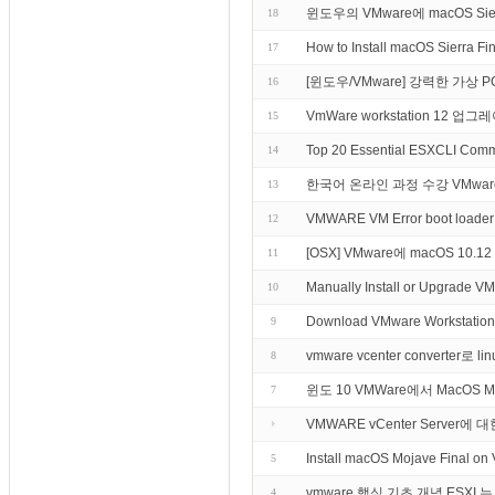
윈도우의 VMware에 macOS Si
18
How to Install macOS Sierra F
17
[윈도우/VMware] 강력한 가상 PC - 
16
VmWare workstation 12 
15
Top 20 Essential ESXCLI C
14
한국어 온라인 과정 수강 VMware vSphe
13
VMWARE VM Error boot loader in
12
[OSX] VMware에 macOS 10.12
11
Manually Install or Upgrade VM
10
Download VMware Workstation
9
vmware vcenter converter로 
8
윈도 10 VMWare에서 MacOS 
7
VMWARE vCenter Server에
Install macOS Mojave Final o
5
vmware 핵심 기초 개념 ESXI 
4