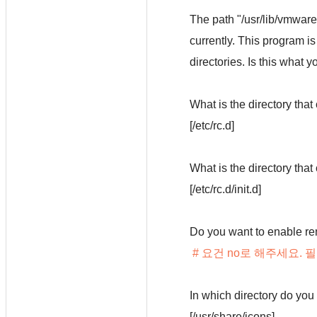
The path "/usr/lib/vmware
currently. This program is
directories. Is this what
What is the directory that 
[/etc/rc.d]
What is the directory that 
[/etc/rc.d/init.d]
Do you want to enable r
# 요건 no로 해주세요. 
In which directory do you
[/usr/share/icons]