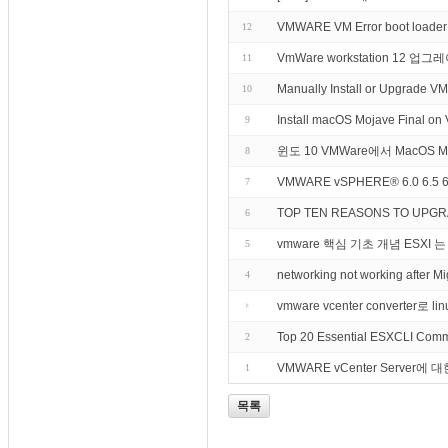
VMWARE VM Error boot loader in
12
VmWare workstation 12 
11
Manually Install or Upgrade VM
10
Install macOS Mojave Final o
9
윈도 10 VMWare에서 MacOS 
8
VMWARE vSPHERE® 6.0 6.5 
7
TOP TEN REASONS TO UPG
6
vmware 핵심 기초 개념 ESXI 
5
networking not working after 
4
vmware vcenter converter로 
Top 20 Essential ESXCLI C
2
VMWARE vCenter Server에
1
목록