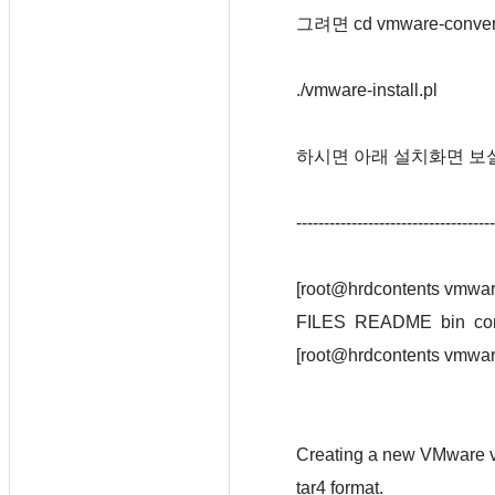
그려면 cd vmware-convert
./vmware-install.pl
하시면 아래 설치화면 보실
------------------------------------
[root@hrdcontents vmware-
FILES
README
bin
co
[root@hrdcontents vmware-
Creating a new VMware vC
tar4 format.