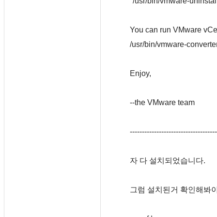
"/usr/bin/vmware-uninstall
You can run VMware vCen
/usr/bin/vmware-converter-
Enjoy,
--the VMware team
------------------------------------
자 다 설치되었습니다.
그럼 설치된거 확인해봐