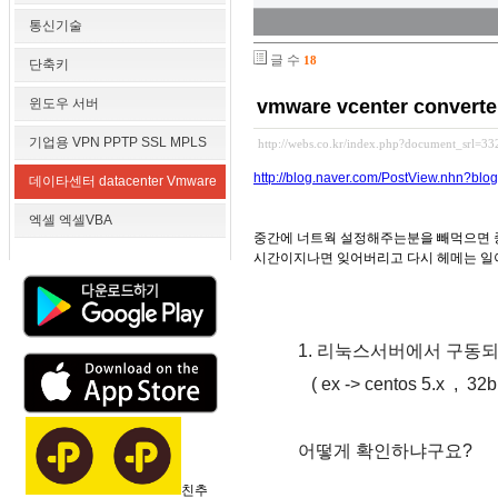
통신기술
글 수
18
단축키
윈도우 서버
vmware vcenter conver
기업용 VPN PPTP SSL MPLS
http://webs.co.kr/index.php?document_srl=3
http://blog.naver.com/PostView.nhn?
데이타센터 datacenter Vmware
엑셀 엑셀VBA
중간에 너트웍 설정해주는분을 빼먹으면 
시간이지나면 잊어버리고 다시 헤메는 일
1. 리눅스서버에서 구동되
( ex -> centos 5.x , 32bit
어떻게 확인하냐구요?
친추