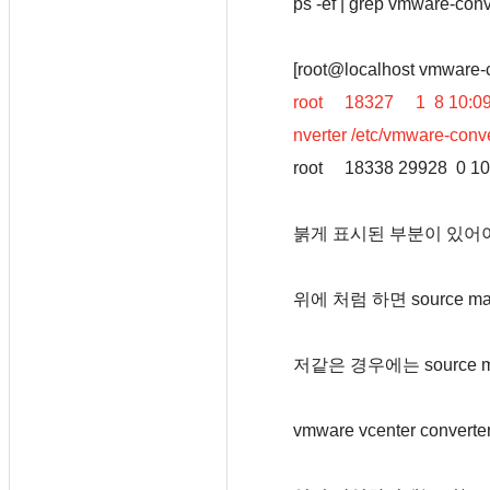
ps -ef | grep vmwa
[root@localhost vmware-co
root 18327 1 8 10:09 pt
nverter /etc/vmware-conve
root 18338 29928 0 10:
붉게 표시된 부분이 있어야
위에 처럼 하면 source 
저같은 경우에는 source
vmware vcenter converte