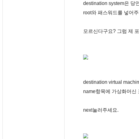
destination system은
root와 패스워드를 넣어
모르신다구요? 그럼 제 
destination virtual m
name항목에 가상화머신
next눌러주세요.