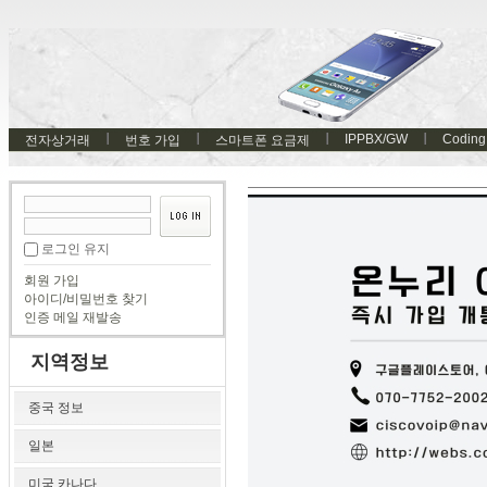
IPPBX/GW
Coding
전자상거래
번호 가입
스마트폰 요금제
로그인 유지
회원 가입
아이디/비밀번호 찾기
인증 메일 재발송
지역정보
중국 정보
일본
미국 카나다