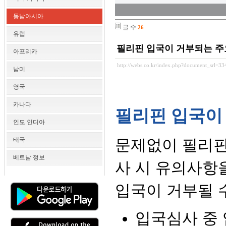
동남아시아
글 수
26
유럽
필리핀 입국이 거부되는 주
아프리카
http://webs.co.kr/index.php?document_srl=3
남미
영국
카나다
필리핀 입국이
인도 인디아
태국
문제없이 필리핀
베트남 정보
사 시 유의사항
입국이 거부될 
입국심사 중