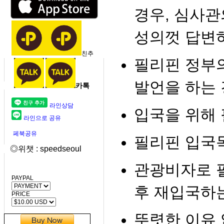
경우, 심사관
성의껏 답변
친추
필리핀 정부
발언을 하는
카톡
라인상담
입국을 위해
라인으로 공유
페북공유
필리핀 입국
◎위챗 : speedseoul
관광비자로 
PAYPAL
후 재입국하
PRICE
뚜렷한 이유