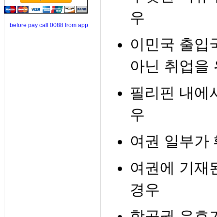
우
before pay call 0088 from app
이민국 출입국
아닌 취업을
필리핀 내에서
우
여권 일부가
여권에 기재
경우
항공권 유효