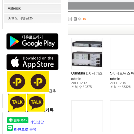
Asterisk
070 인터넷전화
글 수
16
Quintum DX 시리즈
SK 네트웍스 
admin
admin
2011.12.13
2011.12.19
조회 수
30375
조회 수
33328
친추
카톡
라인상담
라인으로 공유