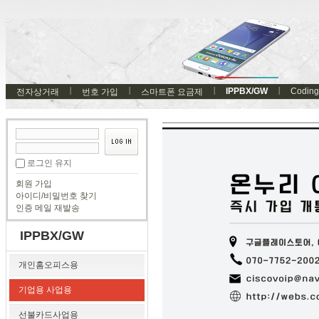
IPPBX/GW
Coding
전자상거래
번호 가입
스마트폰 요금제
로그인 유지
회원 가입
아이디/비밀번호 찾기
인증 메일 재발송
IPPBX/GW
개인홈오피스용
기업용 사업용
선불카드사업용