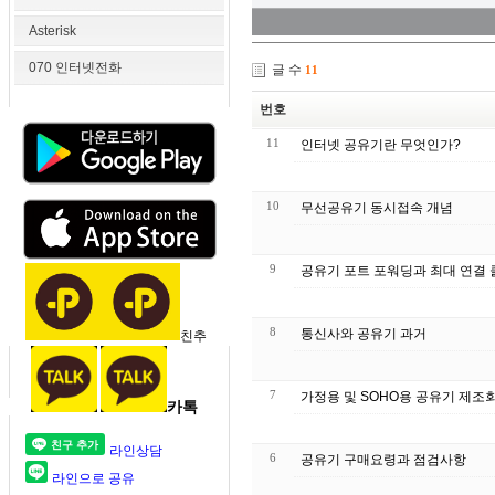
Asterisk
070 인터넷전화
글 수
11
번호
11
인터넷 공유기란 무엇인가?
10
무선공유기 동시접속 개념
9
공유기 포트 포워딩과 최대 연결
8
통신사와 공유기 과거
친추
7
가정용 및 SOHO용 공유기 제조
카톡
라인상담
6
공유기 구매요령과 점검사항
라인으로 공유