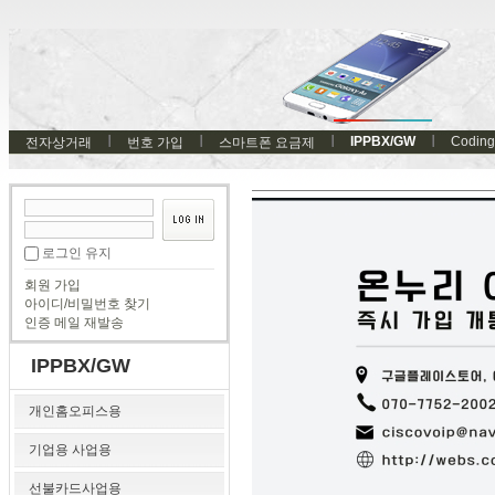
IPPBX/GW
Coding
전자상거래
번호 가입
스마트폰 요금제
로그인 유지
회원 가입
아이디/비밀번호 찾기
인증 메일 재발송
IPPBX/GW
개인홈오피스용
기업용 사업용
선불카드사업용