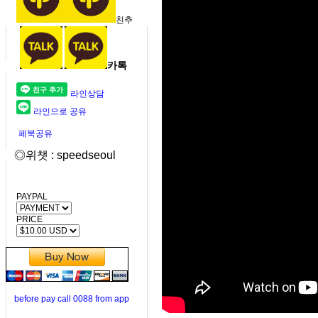
친추
카톡
라인상담
라인으로 공유
페북공유
◎위챗 : speedseoul
PAYPAL
PRICE
before pay call 0088 from app