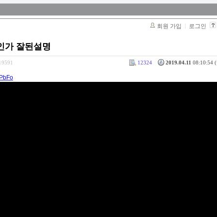
회원 가입
로그인
엇인가 잘된설명
319591
12324
2019.04.11
08:10:54 (
bPbFo