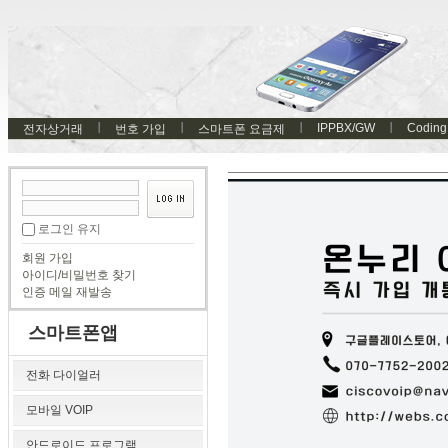
IPPBX/GW
Coding
전자상거래
번호 가입
스마트폰 요금제
로그인 유지
회원 가입
아이디/비밀번호 찾기
인증 메일 재발송
스마트폰앱
전화 다이얼러
모바일 VOIP
안드로이드 프로그램