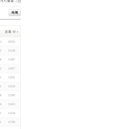
 게시물을...
목록
조회 수
13
10332
12
11236
08
11887
12
12027
21
12031
11
12324
08
12385
04
12415
05
12556
11
12705