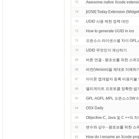
Awesome native Xcode extens
75
[iOS8] Today Extension (
74
UDID 사용 제한 정책 대안
73
How to generate UUID in ios
72
오픈소스 라이센스별 차이 GPL,A
71
UDID 무엇인가 계산하기
70
버튼 연결 - 왕초보를 위한 스위프트 프
69
버전(Version)을 제대로 이해하
68
아이폰 앱개발자 등록 비용지불 인
67
델리게이트 프로토콜 정확한 쉽게 이해 Obj
66
GPL·AGPL·MPL 오픈소스SW
65
OSX Daily
64
Objective-C, Java 및 C ++
63
변수와 상수 - 왕초보를 위한 스위프트 
62
How do I rename an Xco
61