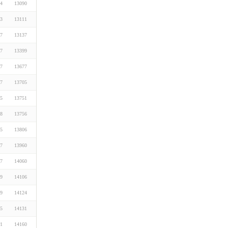
24
13090
23
13111
27
13137
27
13399
27
13677
27
13705
15
13751
08
13756
25
13806
27
13960
27
14060
29
14106
29
14124
15
14131
21
14160