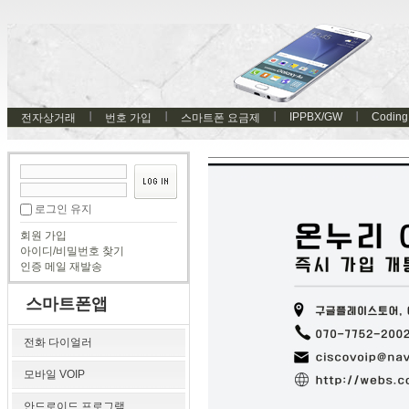
IPPBX/GW
Coding
전자상거래
번호 가입
스마트폰 요금제
로그인 유지
회원 가입
아이디/비밀번호 찾기
인증 메일 재발송
스마트폰앱
전화 다이얼러
모바일 VOIP
안드로이드 프로그램