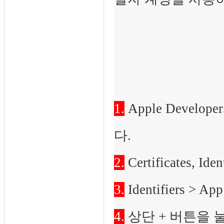
1.
Apple Deve
다.
2.
Certificates, I
3.
Identifiers >
4.
상단 + 버튼을 눌