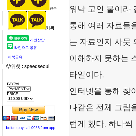
워낙 고인 물이라 
친추
통해 여러 자료들
카톡
는 자료인지 사뭇 
라인상담
라인으로 공유
이해하지 못하는 
페북공유
◎위챗 : speedseoul
타일이다.
PAYPAL
인터넷을 통해 찾
PRICE
나같은 전체 그림
럽게 했다. 하나씩
before pay call 0088 from app