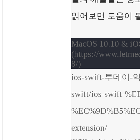
읽어보면 도움이 될
MacOS 10.10 & iO
(
https://www.letme
8/)
ios-swift-투데이-익스
swift/ios-swif
%EC%9D%B5%EC
extension/