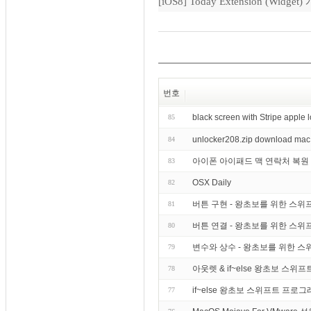
[iOS8] Today Extension (Widget)
번호
black screen with Stripe apple
85
unlocker208.zip download mac
84
아이폰 아이패드 맥 연락처 복원
83
OSX Daily
82
버튼 구현 - 왕초보를 위한 스위프트 프
81
버튼 연결 - 왕초보를 위한 스위프트 프
80
변수와 상수 - 왕초보를 위한 스위프트 
79
아웃렛 & if~else 왕초보 스위프트 프
78
if~else 왕초보 스위프트 프로그래밍 강
77