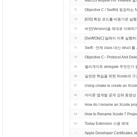
MacOS Mojave For VMware 
76
Objective C / Swift에 등장하
75
[iOS] 특정 코드를 비동기로 실
74
버전(Version)을 제대로 이해하
73
[Swift/ObjC] 딜레이 이후 실행
72
Swift - 언제 class 대신 struc
71
Objective C:- Protocol And Dele
70
델리게이트 delegate 무엇인가
69
실전편 학습을 위한 Xcode의
68
Using cmake to create an Xcode
67
아이폰 앱개발 공개 강좌 동영상
66
How do I rename an Xco
65
How to Rename Xcode 7 Projec
64
Today Extension 사용 예제
63
Apple Developer Certificates, I