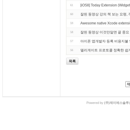
[iOS8] Today Extension (
61
잘된 동영상 강의 책 보는 요령, 객체
60
Awesome native Xcode extens
59
잘된 동영상 이것만알면 끝 중요 ob
58
아이폰 앱개발자 등록 비용지불 인
57
델리게이트 프로토콜 정확한 쉽게 이해 Obj
56
목록
Powered by
(주)제이에스솔루션