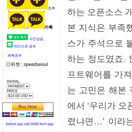
친추
하는 오픈소스 
본 지식은 부족했습
카톡
라인상담
스가 주석으로 붙
라인으로 공유
페북공유
하는 정도였죠.
◎위챗 : speedseoul
프트웨어를 가져
PAYPAL
는 고민은 해본
PRICE
에서 ‘우리가 오
렸냐면…’ 이라
before pay call 0088 from app