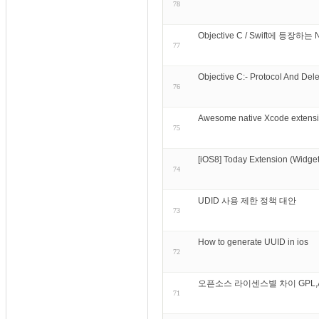
78
Objective C / Swift에 등장하
77
Objective C:- Protocol And Dele
76
Awesome native Xcode extens
75
[iOS8] Today Extension 
74
UDID 사용 제한 정책 대안
73
How to generate UUID in ios
72
오픈소스 라이센스별 차이 GPL,A
71