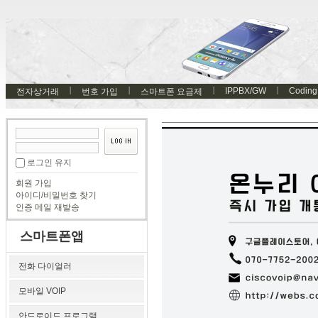
IPPBX/GW
Coding
전자상거래
번호 가입
스마트폰 요금제
로그인 유지
회원 가입
아이디/비밀번호 찾기
인증 메일 재발송
스마트폰앱
전화 다이얼러
모바일 VOIP
안드로이드 프로그램