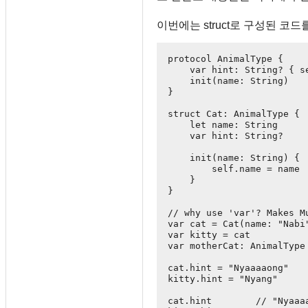
이번에는 struct로 구성된 코드
protocol AnimalType {

    var hint: String? { se
    init(name: String)

}

struct Cat: AnimalType {

    let name: String

    var hint: String?

    init(name: String) {

        self.name = name

    }

}

// why use 'var'? Makes Mu
var cat = Cat(name: "Nabi"
var kitty = cat

var motherCat: AnimalType 
cat.hint = "Nyaaaaong"

kitty.hint = "Nyang"

cat.hint        // "Nyaaaa