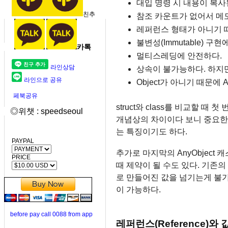
대입 명령 시 내용이 복사
친추
참조 카운트가 없어서 메
레퍼런스 형태가 아니기 
불변성(Immutable) 구
카톡
멀티스레딩에 안전하다.
라인상담
상속이 불가능하다. 하지만
라인으로 공유
Object가 아니기 때문에 
페북공유
struct와 class를 비교할 
◎위챗 : speedseoul
개념상의 차이이다 보니 중요한 
는 특징이기도 하다.
PAYPAL
추가로 마지막의 AnyObject 캐스팅
PRICE
때 제약이 될 수도 있다. 기존의 i
로 만들어진 값을 넘기는게 불가능
이 가능하다.
before pay call 0088 from app
레퍼런스(Reference)와 값(