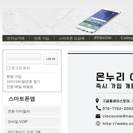
IPPBX/GW
Coding
전자상거래
번호 가입
스마트폰 요금제
로그인 유지
회원 가입
아이디/비밀번호 찾기
인증 메일 재발송
스마트폰앱
전화 다이얼러
모바일 VOIP
안드로이드 프로그램