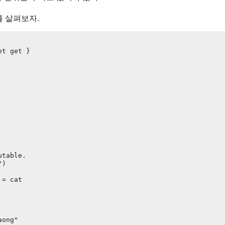
를 살펴보자.
t get }

table.

)

= cat

ong"
