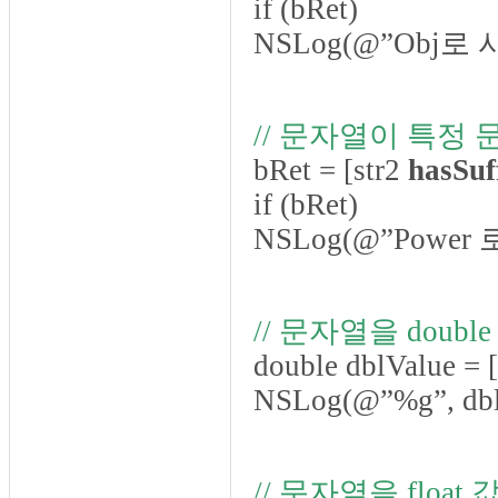
if (bRet)
NSLog(@”Obj로
// 문자열이 특정
bRet = [str2
hasSuf
if (bRet)
NSLog(@”Power
// 문자열을 doub
double dblValue =
NSLog(@”%g”, dbl
// 문자열을 float