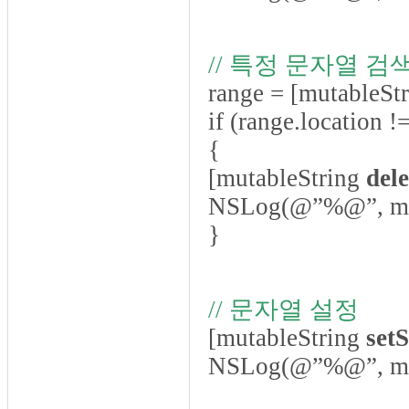
// 특정 문자열 검
range = [mutableSt
if (range.location
{
[mutableString
del
NSLog(@”%@”, mut
}
// 문자열 설정
[mutableString
setS
NSLog(@”%@”, mut