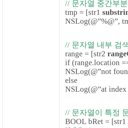
// 문자열 중간부분
tmp = [str1
substr
NSLog(@”%@”, tm
// 문자열 내부 검
range = [str2
range
if (range.location
NSLog(@”not foun
else
NSLog(@”at index %i
// 문자열이 특정
BOOL bRet = [str1