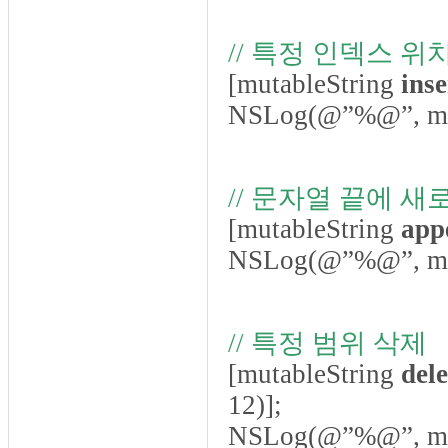
// 특정 인덱스 
[mutableString
inse
NSLog(@”%@”, mut
// 문자열 끝에 
[mutableString
app
NSLog(@”%@”, mut
// 특정 범위 삭제
[mutableString
del
12)];
NSLog(@”%@”, mut