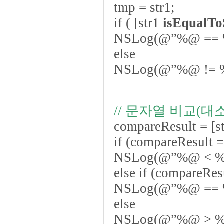
tmp = str1;
if ( [str1
isEqualTo
NSLog(@”%@ == %@
else
NSLog(@”%@ != %@
// 문자열 비교(대
compareResult = [s
if (compareResult
NSLog(@”%@ < %@”
else if (compareRe
NSLog(@”%@ == %@
else
NSLog(@”%@ > %@”