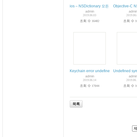
ios – NSDictionary 모든 키 명령
Objective-
admin
admi
2019.06.03
2019.06
조회 수
조회 수
16482
1
Keychain error undefined symbol: _
Undefined s
admin
admi
2019.06.14
2019.06
조회 수
조회 수
17044
1
목록