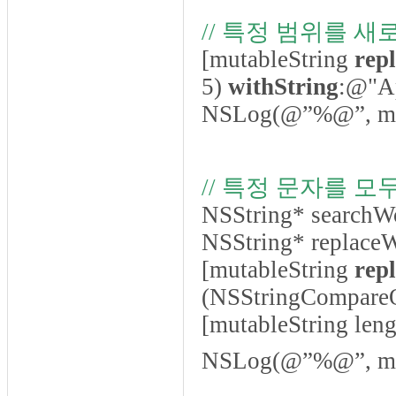
// 특정 범위를 
[mutableString
rep
5)
withString
:@"Ap
NSLog(@”%@”, mut
// 특정 문자를 모
NSString* searchW
NSString* replace
[mutableString
rep
(NSStringCompareO
[mutableString leng
NSLog(@”%@”, mut