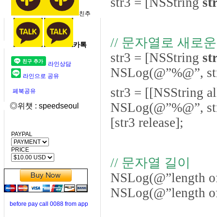
str3 = [NSString
st
친추
// 문자열로 새로
카톡
str3 = [NSString
st
라인상담
NSLog(@”%@”, str
라인으로 공유
str3 = [[NSString a
페북공유
NSLog(@”%@”, str
◎위챗 : speedseoul
[str3 release];
PAYPAL
PRICE
// 문자열 길이
NSLog(@”length of 
NSLog(@”length of 
before pay call 0088 from app