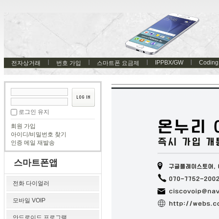
IPPBX/GW
Coding
전자상거래
번호 가입
스마트폰 요금제
로그인 유지
회원 가입
아이디/비밀번호 찾기
인증 메일 재발송
스마트폰앱
전화 다이얼러
모바일 VOIP
안드로이드 프로그램