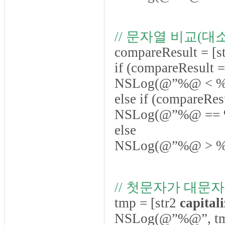
// 문자열 비교(
compareResult = [s
if (compareResult
NSLog(@”%@ < %@”
else if (compareRe
NSLog(@”%@ == %@
else
NSLog(@”%@ > %@”
// 첫문자가 대문
tmp = [str2
capital
NSLog(@”%@”, tm