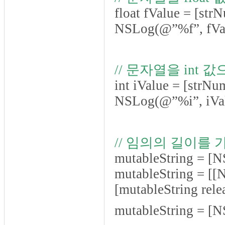
float fValue = [st
NSLog(@”%f”, fVa
// 문자열을 int 
int iValue = [strN
NSLog(@”%i”, iVal
// 임의의 길이를 
mutableString = [
mutableString = [[
[mutableString rele
mutableString = [N