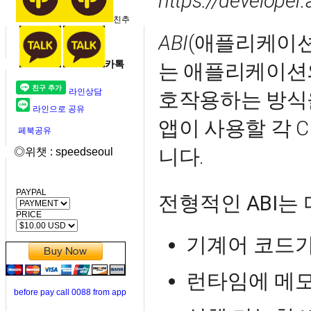
https://developer
친추
ABI
(애플리케이션
카톡
는 애플리케이션
라인상담
호작용하는 방식
라인으로 공유
앱이 사용할 각 C
페북공유
니다.
◎위챗 : speedseoul
PAYPAL
전형적인 ABI는
PRICE
기계어 코드가
런타임에 메모
before pay call 0088 from app