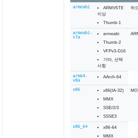
armeabi
ARMV5TE
하드
이상
Thumb-1
armeabi-
armeabi
AR
v7a
Thumb-2
VFPv3-D16
기타, 선택
사항
arm64-
AArch-64
v8a
x86
x86(IA-32)
MO
MMX
SSE/2/3
SSSE3
x86_64
x86-64
MMX