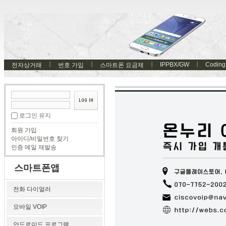
IPPBX/GW
Coding
전자상거래
번호 가입
스마트폰 요금제
로그인 유지
회원 가입
아이디/비밀번호 찾기
인증 메일 재발송
스마트폰앱
전화 다이얼러
모바일 VOIP
안드로이드 프로그램