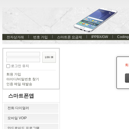
IPPBX/GW
Coding
전자상거래
번호 가입
스마트폰 요금제
회
로그인 유지
회원 가입
아이디/비밀번호 찾기
인증 메일 재발송
스마트폰앱
전화 다이얼러
모바일 VOIP
안드로이드 프로그램