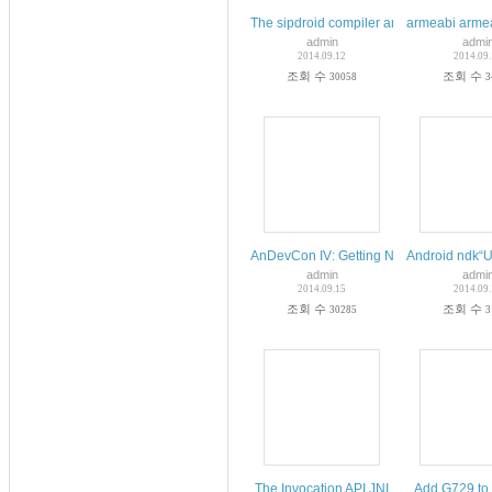
The sipdroid compiler and imported into
armeabi arm
admin
admi
2014.09.12
2014.09
조회 수
조회 수
30058
3
AnDevCon IV: Getting Native with NDK 
Android ndk“U
admin
admi
2014.09.15
2014.09
조회 수
조회 수
30285
3
The Invocation API JNI
Add G729 to 