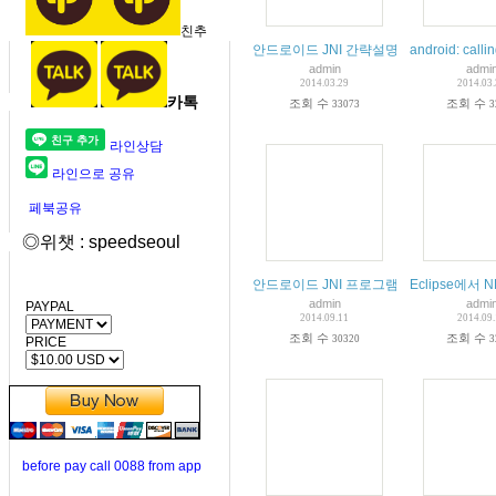
친추
안드로이드 JNI 간략설명
android: calli
admin
admi
2014.03.29
2014.03
카톡
조회 수
조회 수
33073
3
라인상담
라인으로 공유
페북공유
◎위챗 : speedseoul
안드로이드 JNI 프로그램 작성을 위한 개
Eclipse에서 
admin
admi
PAYPAL
2014.09.11
2014.09
조회 수
조회 수
30320
3
PRICE
before pay call 0088 from app