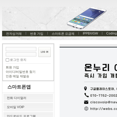
IPPBX/GW
Coding
전자상거래
번호 가입
스마트폰 요금제
로그인 유지
회원 가입
아이디/비밀번호 찾기
인증 메일 재발송
스마트폰앱
전화 다이얼러
모바일 VOIP
안드로이드 프로그램