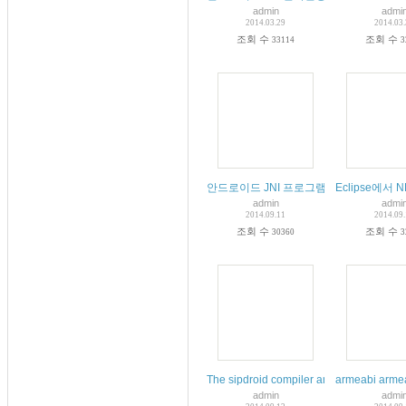
admin
admi
2014.03.29
2014.03
조회 수
조회 수
33114
3
안드로이드 JNI 프로그램 작성을 위한 개
Eclipse에서 
admin
admi
2014.09.11
2014.09
조회 수
조회 수
30360
3
The sipdroid compiler and imported into
armeabi arm
admin
admi