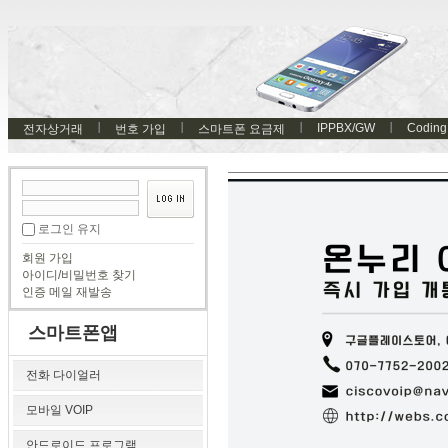
IPPBX/GW
Coding
전자상거래
번호 가입
스마트폰 요금제
로그인 유지
회원 가입
아이디/비밀번호 찾기
인증 메일 재발송
스마트폰앱
전화 다이얼러
모바일 VOIP
안드로이드 프로그램