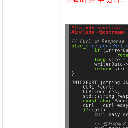
#include <curl/curl
#include <iostream>
// Curl 의 Response
size_t
responseWrit
if
(writerD
ret
long
size
=
writerData-
return
size
}
JNIEXPORT
jstring
J
CURL
*curl;
CURLcode
res;
std::string
res
const
char
*add
curl
=
curl_eas
if
(curl)
{
curl_easy_s
// 웹서버에서