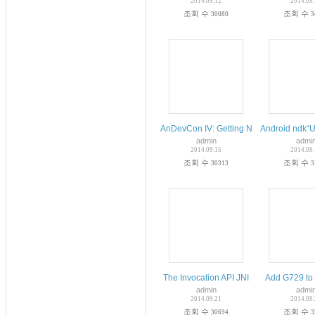
2014.09.12
2014.09
조회 수
조회 수
30080
3
AnDevCon IV: Getting Native with NDK 
Android ndk“U
admin
admi
2014.09.15
2014.09
조회 수
조회 수
30313
3
The Invocation API JNI
Add G729 to 
admin
admi
2014.09.21
2014.09
조회 수
조회 수
30694
3