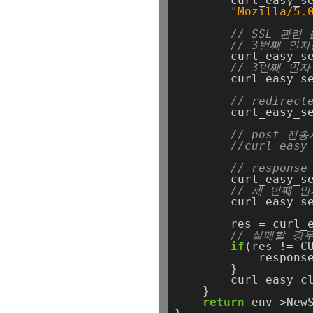
curl_easy_s
"Mozilla/5.
// SSL 관련
// 3번째 인
curl_easy_s
// 3번째 인
curl_easy_s
// redirec
curl_easy_s
// post 전
//curl_easy
// respons
curl_easy_s
// 세 번째 인
curl_easy_s
res
=
curl_
// 실패할 경
if
(res
!=
C
respons
}
curl_easy_c
}
return
env->New