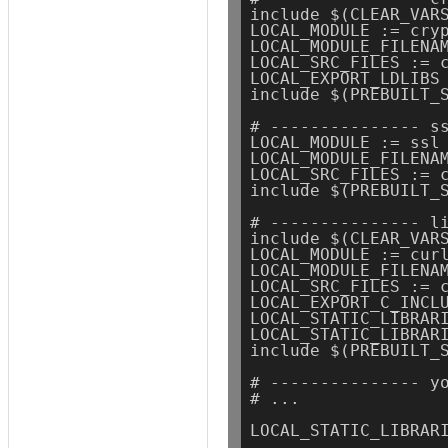
include $(CLEAR_VAR
LOCAL_MODULE := cry
LOCAL_MODULE_FILENA
LOCAL_SRC_FILES := 
LOCAL_EXPORT_LDLIBS
include $(PREBUILT_
# --------------- s
LOCAL_MODULE := ssl
LOCAL_MODULE_FILENA
LOCAL_SRC_FILES := 
include $(PREBUILT_
# --------------- l
include $(CLEAR_VAR
LOCAL_MODULE := cur
LOCAL_MODULE_FILENA
LOCAL_SRC_FILES := 
LOCAL_EXPORT_C_INCL
LOCAL_STATIC_LIBRAR
LOCAL_STATIC_LIBRAR
include $(PREBUILT_
# --------------- y
# ...
LOCAL_STATIC_LIBRAR