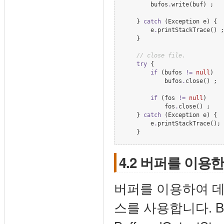
        bufos
.
write(buf) ;

    } 
catch
 (
Exception
 e) {

        e
.
printStackTrace() ;

    } 

//
 close file.
try
 {

if
 (bufos 
!=
null
)

            bufos
.
close() ;

if
 (fos 
!=
null
)

            fos
.
close() ;

    } 
catch
 (
Exception
 e) {

        e
.
printStackTrace();

    }
4.2 버퍼를 이용한 파
버퍼를 이용하여 데이터
스를 사용합니다. Buf