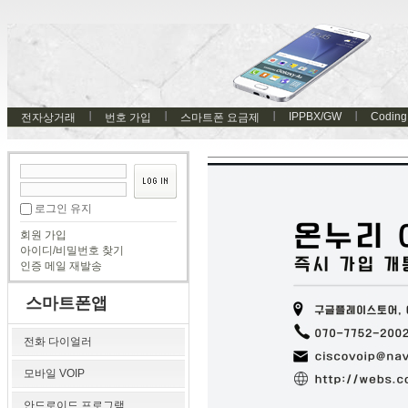
IPPBX/GW
Coding
전자상거래
번호 가입
스마트폰 요금제
로그인 유지
회원 가입
아이디/비밀번호 찾기
인증 메일 재발송
스마트폰앱
전화 다이얼러
모바일 VOIP
안드로이드 프로그램