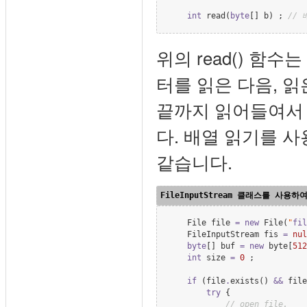
int
 read(
byte
[] b) ; 
//
 
위의 read() 함수
터를 읽은 다음, 
끝까지 읽어들여서 
다. 배열 읽기를 사
같습니다.
File
 file 
=
new
File
(
"
fil
FileInputStream
 fis 
=
nul
byte
[] buf 
=
new
byte
[
512
int
 size 
=
0
 ;

if
 (file
.
exists() 
&&
 file
try
 {

//
 open file.