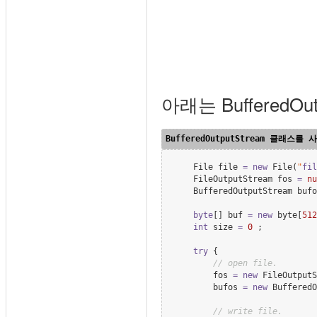
아래는 Buffered
File
 file 
=
new
File
(
"
fil
FileOutputStream
 fos 
=
nu
BufferedOutputStream
 bufo
byte
[] buf 
=
new
byte
[
512
int
 size 
=
0
 ;

try
 {

//
 open file.
        fos 
=
new
FileOutputS
        bufos 
=
new
BufferedO
//
 write file.