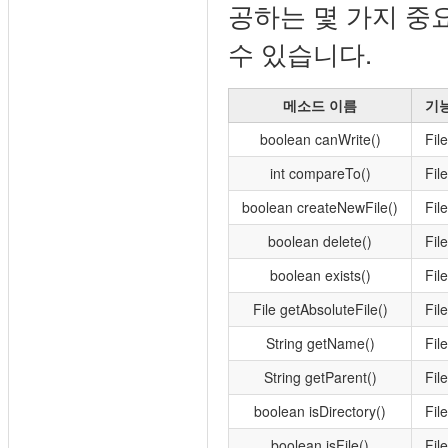
공하는 몇 가지 중
수 있습니다.
메소드 이름
기
boolean canWrite()
Fi
int compareTo()
Fi
boolean createNewFile()
Fi
boolean delete()
Fi
boolean exists()
Fi
File getAbsoluteFile()
Fi
String getName()
Fi
String getParent()
Fi
boolean isDirectory()
Fi
boolean isFile()
Fi