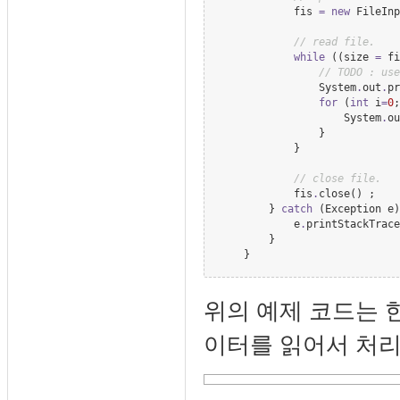
            fis 
=
new
FileInp
//
 read file.
while
 ((size 
=
 fi
//
 TODO : use
System
.
out
.
pr
for
 (
int
 i
=
0
;
System
.
ou
                }

            }

//
 close file.
            fis
.
close() ;

        } 
catch
 (
Exception
 e)
            e
.
printStackTrace
        }

    }
위의 예제 코드는 한번에
이터를 읽어서 처리