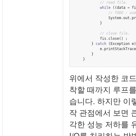
//
 read file.
while
 ((data 
=
 fi
//
 TODO : use
System
.
out
.
pr
            }

//
 close file.
            fis
.
close() ;

        } 
catch
 (
Exception
 e)
            e
.
printStackTrace
        }

    }
위에서 작성한 코드는 
착할 때까지 루프를 
습니다. 하지만 이렇
작 관점에서 보면 
각한 성능 저하를 
I/O를 처리하는 