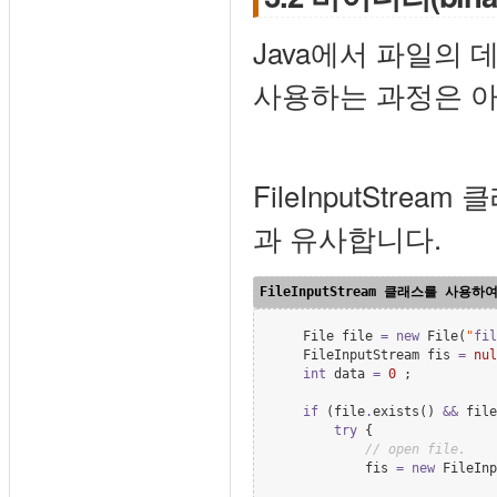
Java에서 파일의 데
사용하는 과정은 아
FileInputStrea
과 유사합니다.
File
 file 
=
new
File
(
"
fil
FileInputStream
 fis 
=
nul
int
 data 
=
0
 ;

if
 (file
.
exists() 
&&
 file
try
 {

//
 open file.
            fis 
=
new
FileInp