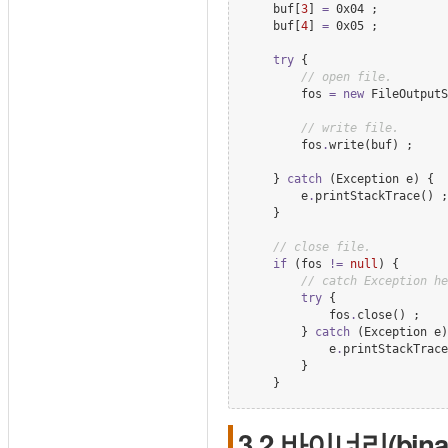
    buf[
3
] 
=
 0x04 ;

    buf[
4
] 
=
 0x05 ;

try
 {

//
 open file.
        fos 
=
new
FileOutputS
//
 write file.
        fos
.
write(buf) ;

    } 
catch
 (
Exception
 e) {

        e
.
printStackTrace() ;

    }

//
 close file.
if
 (fos 
!=
null
) {

//
 catch Exception he
try
 {

            fos
.
close() ;

        } 
catch
 (
Exception
 e)
            e
.
printStackTrace
        }

    }
3.2 바이너리(binar