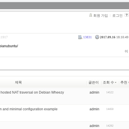
회원 가입
로그인
311917
13831
2017.09.16
18:10:49 
ebianubuntu/
이
제목
글쓴이
조회 수
추천 
h hosted NAT traversal on Debian Wheezy
admin
14522
ion and minimal configuration example
admin
14450
admin
14292