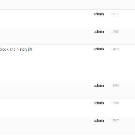
admin
14187
admin
14025
admin
block and history
14003
admin
13983
admin
13948
admin
13927