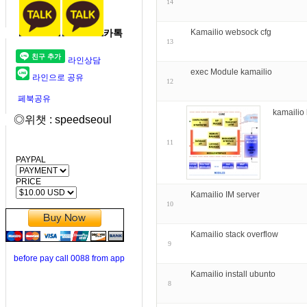
14
카톡
Kamailio websock cfg
13
라인상담
exec Module kamailio
라인으로 공유
12
페북공유
kamailio 
◎위챗 : speedseoul
11
PAYPAL
PRICE
Kamailio IM server
10
Kamailio stack overflow
9
before pay call 0088 from app
Kamailio install ubunto
8