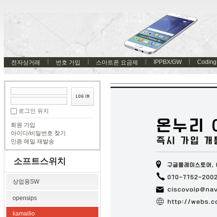
IPPBX/GW
Coding
전자상거래
번호 가입
스마트폰 요금제
로그인 유지
회원 가입
아이디/비밀번호 찾기
인증 메일 재발송
소프트스위치
상업용SW
opensips
kamailio