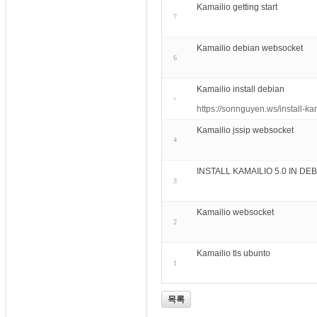
Kamailio getting start
7
Kamailio debian websocket
6
Kamailio install debian
https://sonnguyen.ws/install-k
Kamailio jssip websocket
4
INSTALL KAMAILIO 5.0 IN DEB
3
Kamailio websocket
2
Kamailio tls ubunto
1
목록