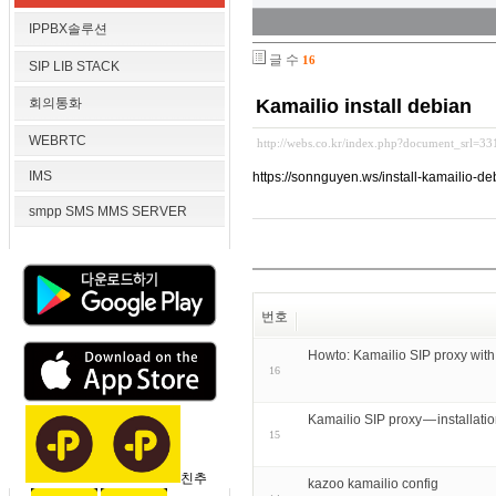
IPPBX솔루션
글 수
16
SIP LIB STACK
회의통화
Kamailio install debian
WEBRTC
http://webs.co.kr/index.php?document_srl=3
IMS
https://sonnguyen.ws/install-kamailio-d
smpp SMS MMS SERVER
번호
Howto: Kamailio SIP proxy wit
16
Kamailio SIP proxy — installat
15
친추
kazoo kamailio config