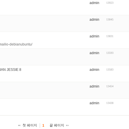
admin
13923
admin
13845
admin
13831
amailio-debianubuntu/
admin
13593
IAN JESSIE 8
admin
13583
admin
13454
admin
13438
첫 페이지
끝 페이지
1