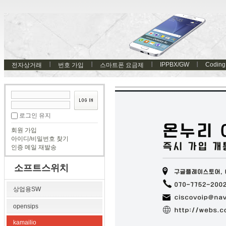
IPPBX/GW
Coding
전자상거래
번호 가입
스마트폰 요금제
로그인 유지
회원 가입
아이디/비밀번호 찾기
인증 메일 재발송
소프트스위치
상업용SW
opensips
kamailio