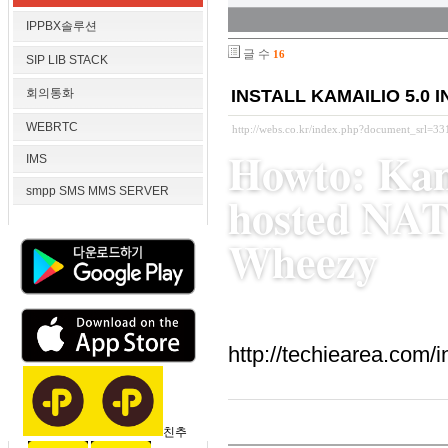
IPPBX솔루션
글 수
16
SIP LIB STACK
회의통화
INSTALL KAMAILIO 5.0 I
WEBRTC
http://webs.co.kr/index.php?document_srl=3
Howto: Kam
IMS
smpp SMS MMS SERVER
hosted NAT
Wheezy
http://techiearea.com/
친추