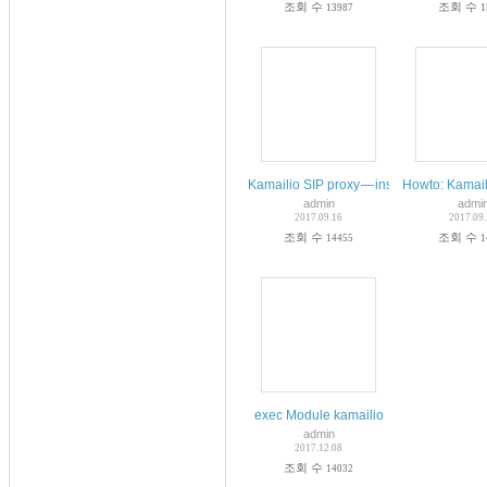
조회 수
조회 수
13987
1
Kamailio SIP proxy — installation and m
Howto: Kamail
admin
admi
2017.09.16
2017.09
조회 수
조회 수
14455
1
exec Module kamailio
admin
2017.12.08
조회 수
14032