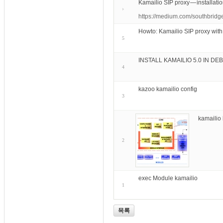
Kamailio SIP proxy — installat
https://medium.com/southbridg
Howto: Kamailio SIP proxy wit
5
INSTALL KAMAILIO 5.0 IN DEB
4
kazoo kamailio config
3
kamailio 
2
exec Module kamailio
1
목록