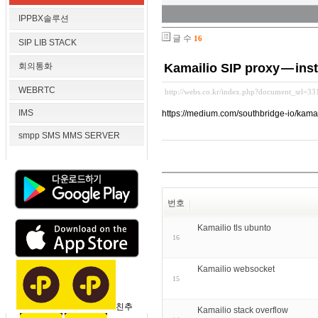
IPPBX솔루션
글 수
16
SIP LIB STACK
회의통화
Kamailio SIP proxy — ins
WEBRTC
http://webs.co.kr/index.php?document_srl=3
IMS
https://medium.com/southbridge-io/kama
smpp SMS MMS SERVER
번호
Kamailio tls ubunto
16
Kamailio websocket
15
친추
Kamailio stack overflow