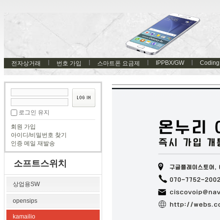
IPPBX/GW
Coding
전자상거래
번호 가입
스마트폰 요금제
로그인 유지
회원 가입
아이디/비밀번호 찾기
인증 메일 재발송
소프트스위치
상업용SW
opensips
kamailio