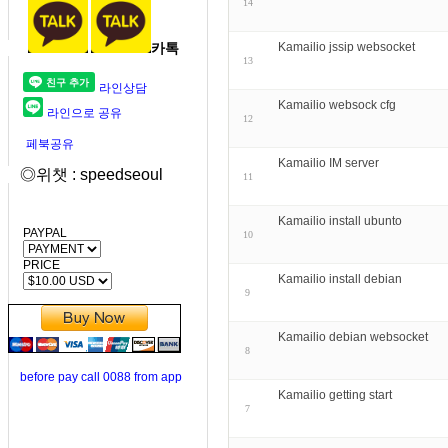
14
카톡
Kamailio jssip websocket
13
라인상담
Kamailio websock cfg
라인으로 공유
12
페북공유
Kamailio IM server
◎위챗 : speedseoul
11
Kamailio install ubunto
PAYPAL
10
PRICE
Kamailio install debian
9
Kamailio debian websocket
8
before pay call 0088 from app
Kamailio getting start
7