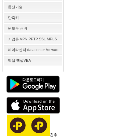
통신기술
단축키
윈도우 서버
기업용 VPN PPTP SSL MPLS
데이타센터 datacenter Vmware
엑셀 엑셀VBA
친추