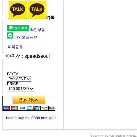
카톡
라인상담
라인으로 공유
페북공유
◎위챗 : speedseoul
PAYPAL
PRICE
before pay call 0088 from app
Powered by
(주)제이에스솔루션