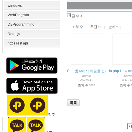
windows
WebProgram
글 수
3
DBProgramming
조회 수
추천 수
날짜
Node.js
https rest api
C++ 함수에서 배열을 반환하는 방법
in php How do 
admin
admi
2023.06.11
2017.12
조회 수
조회 수
5890
목록
친추