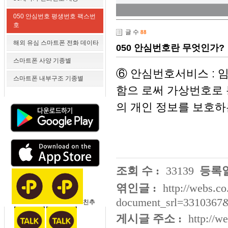
050 안심번호 평생번호 팩스번
호
글 수
88
해외 유심 스마트폰 전화 데이타
050 안심번호란 무엇인가?
스마트폰 사양 기종별
⑥ 안심번호서비스 : 
스마트폰 내부구조 기종별
함으 로써 가상번호로
의 개인 정보를 보호하
조회 수 :
33139
등록일
엮인글 :
http://webs.co
document_srl=3310367
친추
게시글 주소 :
http://w