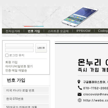
IPPBX/GW
Coding
전자상거래
번호 가입
스마트폰 요금제
로그인 유지
회원 가입
아이디/비밀번호 찾기
인증 메일 재발송
번호 가입
미국 카나다 로컬 번호
한국 070번호
50개국가 전화번호 개통