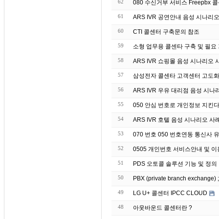
62
080 수신거부 서비스 Freepbx 콜
61
ARS IVR 공연안내 음성 시나리
60
CTI 콜센터 구축문의 참조
59
소형 업무용 콜센타 구축 및 필요
58
ARS IVR 쇼핑몰 음성 시나리오 
57
삼성전자 콜센타 고객센터 고도화 
56
ARS IVR 우유 대리점 음성 시나
55
050 안심 번호로 개인정보 지킨
54
ARS IVR 호텔 음성 시나리오 사
53
070 번호 050 번호연동 통신사
52
0505 개인번호 서비스안내 및 
51
PDS 오토콜 솔루션 기능 및 정의
50
PBX (private branch exchang
49
LG U+ 콜센터 IPCC CLOUD
48
아웃바운드 콜센터란 ?