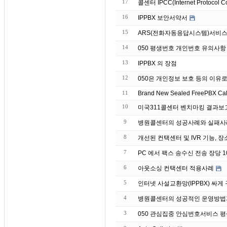
17
콜센터 IPCC(Internet Protocol C
16
IPPBX 보안서약서
15
ARS(전화자동응답시스템)서비스
14
050 평생번호 개인번호 유의사항
13
IPPBX 의 장점
12
050은 개인정보 보호 등의 이유
11
Brand
10
미국311콜센터 벤치마킹 결과보
9
병원콜센터의 성공사례와 실패사
8
개선된 컨택센터 및 IVR 기능, 장
7
PC 에서 팩스 송수신 전송 장당 10원
6
아웃소싱 컨택센터 적용사례
5
인터넷 사설교환망(IPPBX) 싸
4
병원콜센터의 성공적인 운영방법
3
050 관심집중 안심번호서비스 