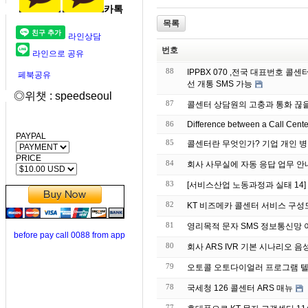
카톡
목록
라인상담
번호
라인으로 공유
88
IPPBX 070 ,전국 대표번호 
페북공유
선 개통 SMS 가능
◎위챗 : speedseoul
87
콜센터 상담원의 고충과 통화 끊
86
Difference between a Call Cent
PAYPAL
85
콜센터란 무엇인가? 기업 개인 병
PRICE
84
회사 사무실에 자동 응
83
[서비스산업 노동과정과 실태 14
82
KT 비즈메카 콜센터 서비스 구성
81
영리목적 문자 S
before pay call 0088 from app
80
회사 ARS IVR 기본 시나리오 음
79
오토콜 오토다이얼러 프로그램 텔
78
국세청 126 콜센터 ARS 매뉴
77