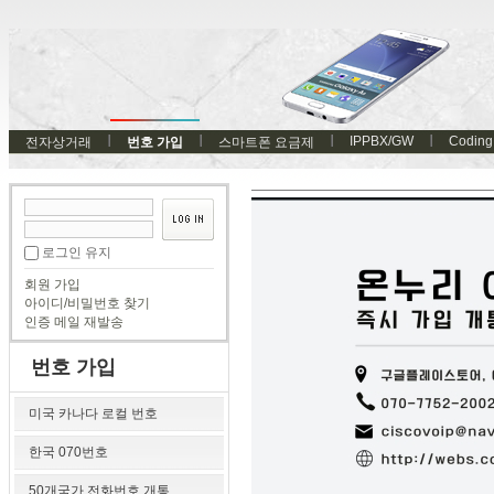
IPPBX/GW
Coding
전자상거래
번호 가입
스마트폰 요금제
로그인 유지
회원 가입
아이디/비밀번호 찾기
인증 메일 재발송
번호 가입
미국 카나다 로컬 번호
한국 070번호
50개국가 전화번호 개통