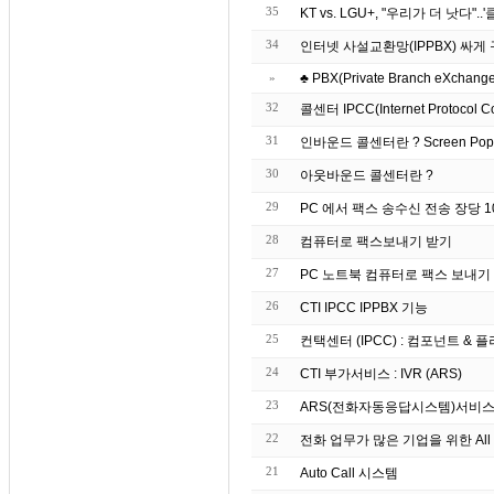
35
KT vs. LGU+, "우리가 더 낫다"
34
인터넷 사설교환망(IPPBX) 싸
»
♣ PBX(Private Branch eXchange)
32
콜센터 IPCC(Internet Protocol C
31
인바운드 콜센터란 ? S
30
아웃바운드 콜센터란 ?
29
PC 에서 팩스 송수신 전송 장당 10원
28
컴퓨터로 팩스보내기 받기
27
26
CTI IPCC IPPBX 기능
25
컨택센터 (IPCC) : 컴포넌트 & 플러그
24
CTI 부가서비스 : IVR (ARS)
23
ARS(전화자동응답시스템)서비스
22
전화 업무가 많은 기업을 위한 All 
21
Auto Call 시스템