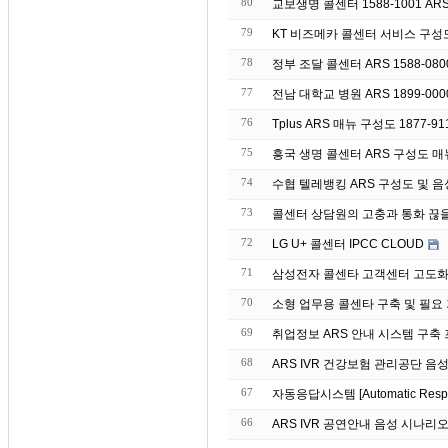
80
교보생명 콜센터 1588-1001 AR
79
KT 비즈메카 콜센터 서비스 구성
78
정부 조달 콜센터 ARS 1588-08
77
전남 대학교 병원 ARS 1899-00
76
Tplus ARS 매뉴 구성도 1877-91
75
흥국 생명 콜센터 ARS 구성도 매뉴 
74
수협 텔레뱅킹 ARS 구성도 및 음성 매
73
콜센터 상담원의 고충과 통화 끊
72
LG U+ 콜센터 IPCC CLOUD
71
삼성전자 콜센타 고객센터 고도화 
70
소형 업무용 콜센타 구축 및 필요
69
취업정보 ARS 안내 시스템 구축
68
ARS IVR 건강보험 관리공단 음
67
자동응답시스템 [Automatic Re
66
ARS IVR 공연안내 음성 시나리