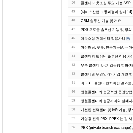
50
콜센터 아웃소싱 주요 기능 ASP
49
[서비스산업 노동과정과 실태 14
48
CRM 솔루션 기능 및 개요
47
PDS 오토콜 솔루션 기능 및 정의
46
아웃소싱 컨택센터 적용사례
45
머신러닝, 챗봇, 인공지능(AI) 
44
43
우수 콜센터 IBK기업은
42
콜센터란 무엇인가? 기업 개인 병
41
미국311콜센터 벤치마킹 결과보
40
병원콜센터의 성공적인 운영방법
39
병원콜센터의 성공사례와 실패사
38
개선된 컨택센터 및 IVR 기능, 장
37
기업용 전화 PBX IPP
36
PBX (private branch exchang