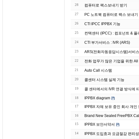
28
컴퓨터로 팩스보내기 받기
27
26
CTI IPCC IPPBX 기능
25
컨택센터 (IPCC) : 컴포넌트 & 플러그
24
CTI 부가서비스 : IVR (ARS)
23
ARS(전화자동응답시스템)서비스
22
전화 업무가 많은 기업을 위한 All 
21
Auto Call 시스템
20
콜센터 시스템 실제 기능
19
콜 센터에서의 IVR 연결 방식에 
18
IPPBX diagram
17
IPPBX 자체 보유 중인 회
16
Brand
15
IPPBX 보안서약서
14
IPPBX 도입효과 요금절감 편리성