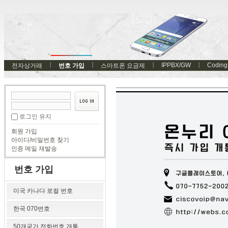
IPPBX/GW
Coding
전자상거래
번호 가입
스마트폰 요금제
로그인 유지
회원 가입
아이디/비밀번호 찾기
인증 메일 재발송
번호 가입
미국 카나다 로컬 번호
한국 070번호
50개국가 전화번호 개통