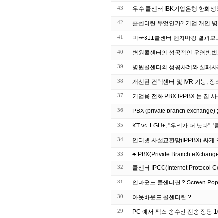
43
우수 콜센터 IBK기업은
42
콜센터란 무엇인가? 기업 개인 병
41
미국311콜센터 벤치마킹 결과보
40
병원콜센터의 성공적인 운영방법
39
병원콜센터의 성공사례와 실패사
38
개선된 컨택센터 및 IVR 기능, 장
37
기업용 전화 PBX IPP
36
PBX (private branch exchang
35
KT vs. LGU+, "우리가 더 낫다"
34
인터넷 사설교환망(IPPBX) 싸
33
♣ PBX(Private Branch eXchange)
32
콜센터 IPCC(Internet Protocol C
31
인바운드 콜센터란 ? S
30
아웃바운드 콜센터란 ?
29
PC 에서 팩스 송수신 전송 장당 10원