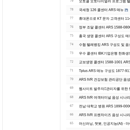
79
오토콜 오토다이얼러 프로그램 텔
78
국세청 126 콜센터 ARS 매뉴
77
휴대폰으로 KT 문자 고객센터 11
76
정부 조달 콜센터 ARS 1588-08
75
흥국 생명 콜센터 ARS 구성도 매뉴 
74
수협 텔레뱅킹 ARS 구성도 및 음성 매
73
우수 콜센터 IBK기업은
72
교보생명 콜센터 1588-1001 AR
71
Tplus ARS 매뉴 구성도 1877-91
70
ARS IVR 건강보험 관리공단 음
69
68
ARS IVR 여객터미널 음성 시나
67
전남 대학교 병원 ARS 1899-00
66
ARS IVR 프렌차이즈 음성 시나
65
머신러닝, 챗봇, 인공지능(AI) 