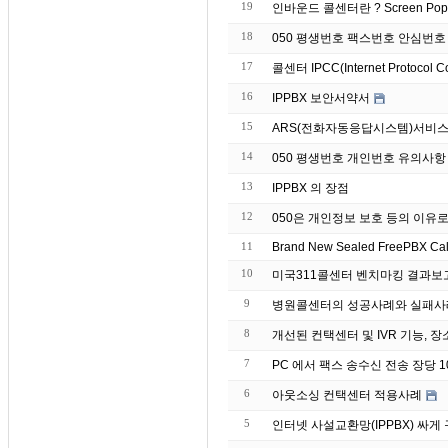
19
인바운드 콜센터란 ? S
18
050 평생번호 팩스번호 안심번호
17
콜센터 IPCC(Internet Protocol C
16
IPPBX 보안서약서
15
ARS(전화자동응답시스템)서비스
14
050 평생번호 개인번호 유의사항
13
IPPBX 의 장점
12
050은 개인정보 보호 등의 이유
11
Brand
10
미국311콜센터 벤치마킹 결과보
9
병원콜센터의 성공사례와 실패사
8
개선된 컨택센터 및 IVR 기능, 장
7
PC 에서 팩스 송수신 전송 장당 10원
6
아웃소싱 컨택센터 적용사례
5
인터넷 사설교환망(IPPBX) 싸