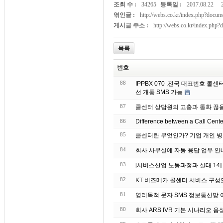
조회 수 :
34265
등록일 :
2017.08.22
엮인글 :
http://webs.co.kr/index.php?doc
게시글 주소 :
http://webs.co.kr/index.php
목록
번호
88
IPPBX 070 ,전국 대표번호 
선 개통 SMS 가능
87
콜센터 상담원의 고충과 통화 끊
86
Difference between a Call Cent
85
콜센터란 무엇인가? 기업 개인 병
84
회사 사무실에 자동 응
83
[서비스산업 노동과정과 실태 14
82
KT 비즈메카 콜센터 서비스 구성
81
영리목적 문자 S
80
회사 ARS IVR 기본 시나리오 음