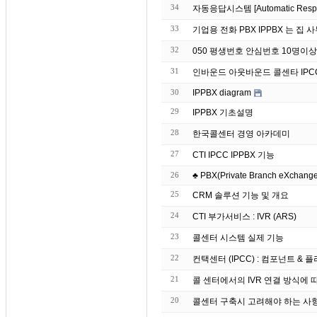
34
자동응답시스템 [Automatic Re
33
기업용 전화 PBX IPP
32
050 평생번호 안심번호 10명이
31
인바운드 아웃바운드 콜센타 IPC
30
IPPBX diagram
29
IPPBX 기초설명
28
한국콜센터 경영 아카데미
27
CTI IPCC IPPBX 기능
26
♣ PBX(Private Branch eXchange)
25
CRM 솔루션 기능 및 개요
24
CTI 부가서비스 : IVR (ARS)
23
콜센터 시스템 실제 기능
22
컨택센터 (IPCC) : 컴포넌트 & 플러그
21
콜 센터에서의 IVR 연결 방식에 
20
콜센터 구축시 고려해야 하는 사