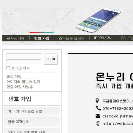
IPPBX/GW
Coding
전자상거래
번호 가입
스마트폰 요금제
로그인 유지
회원 가입
아이디/비밀번호 찾기
인증 메일 재발송
번호 가입
미국 카나다 로컬 번호
한국 070번호
50개국가 전화번호 개통