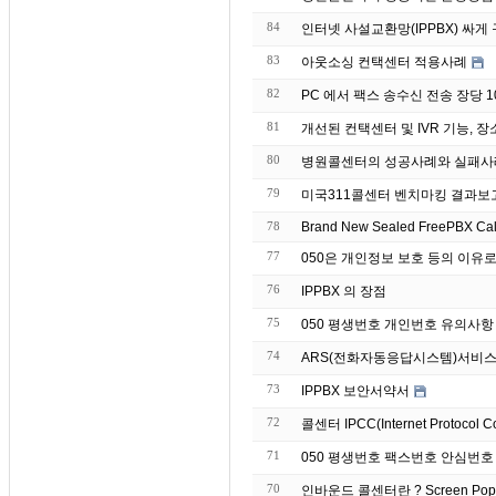
84
인터넷 사설교환망(IPPBX) 싸
83
아웃소싱 컨택센터 적용사례
82
PC 에서 팩스 송수신 전송 장당 10원
81
개선된 컨택센터 및 IVR 기능, 장
80
병원콜센터의 성공사례와 실패사
79
미국311콜센터 벤치마킹 결과보
78
Brand
77
050은 개인정보 보호 등의 이유
76
IPPBX 의 장점
75
050 평생번호 개인번호 유의사항
74
ARS(전화자동응답시스템)서비스
73
IPPBX 보안서약서
72
콜센터 IPCC(Internet Protocol C
71
050 평생번호 팩스번호 안심번호
70
인바운드 콜센터란 ? S