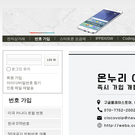
IPPBX/GW
Coding
전자상거래
번호 가입
스마트폰 요금제
로그인 유지
회원 가입
아이디/비밀번호 찾기
인증 메일 재발송
번호 가입
미국 카나다 로컬 번호
한국 070번호
50개국가 전화번호 개통