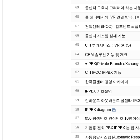
69
콜센터 구축시 고려해야 하는 사
68
콜 센터에서의 IVR 연결 방식에 
67
컨택센터 (IPCC) : 컴포넌트 & 플러그
66
콜센터 시스템 실제 기능
65
CTI 부가서비스 : IVR (ARS)
64
CRM 솔루션 기능 및 개요
63
♣ PBX(Private Branch eXchange)
62
CTI IPCC IPPBX 기능
61
한국콜센터 경영 아카데미
60
IPPBX 기초설명
59
인바운드 아웃바운드 콜센타 IPC
58
IPPBX diagram
57
050 평생번호 안심번호 10명이
56
기업용 전화 PBX IPP
55
자동응답시스템 [Automatic Re