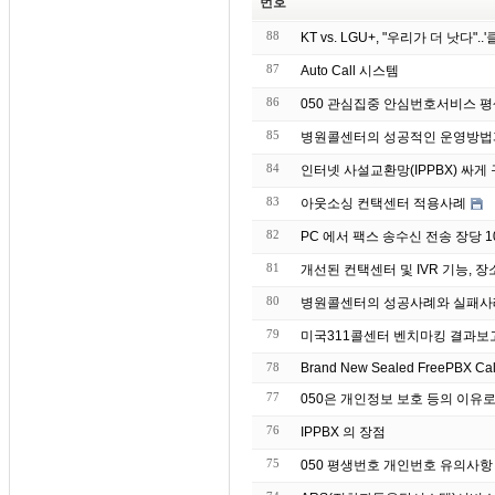
번호
88
KT vs. LGU+, "우리가 더 낫다"
87
Auto Call 시스템
86
050 관심집중 안심번호서비스 
85
병원콜센터의 성공적인 운영방법
84
인터넷 사설교환망(IPPBX) 싸
83
아웃소싱 컨택센터 적용사례
82
PC 에서 팩스 송수신 전송 장당 10원
81
개선된 컨택센터 및 IVR 기능, 장
80
병원콜센터의 성공사례와 실패사
79
미국311콜센터 벤치마킹 결과보
78
Brand
77
050은 개인정보 보호 등의 이유
76
IPPBX 의 장점
75
050 평생번호 개인번호 유의사항