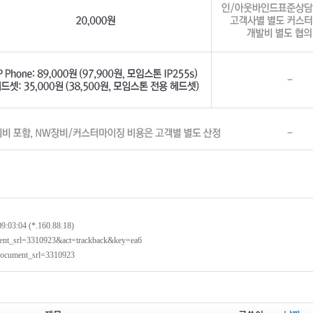
09:03:04 (*.160.88.18)
ument_srl=3310923&act=trackback&key=ea6
?document_srl=3310923