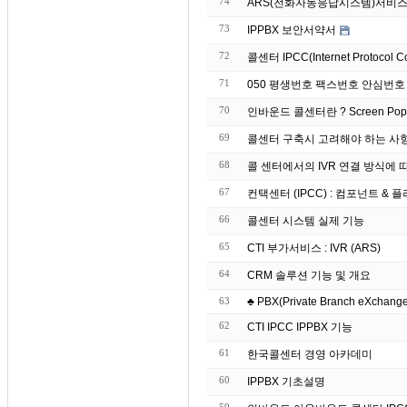
74
ARS(전화자동응답시스템)서비스
73
IPPBX 보안서약서
72
콜센터 IPCC(Internet Protocol C
71
050 평생번호 팩스번호 안심번호
70
인바운드 콜센터란 ? S
69
콜센터 구축시 고려해야 하는 사
68
콜 센터에서의 IVR 연결 방식에 
67
컨택센터 (IPCC) : 컴포넌트 & 플러그
66
콜센터 시스템 실제 기능
65
CTI 부가서비스 : IVR (ARS)
64
CRM 솔루션 기능 및 개요
63
♣ PBX(Private Branch eXchange)
62
CTI IPCC IPPBX 기능
61
한국콜센터 경영 아카데미
60
IPPBX 기초설명