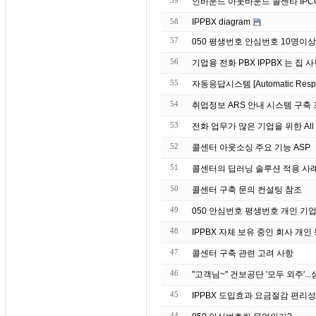
59
인바운드 아웃바운드 콜센타 IPC
58
IPPBX diagram
57
050 평생번호 안심번호 10명이
56
기업용 전화 PBX IPP
55
자동응답시스템 [Automatic Re
54
취업정보 ARS 안내 시스템 구축
53
전화 업무가 많은 기업을 위한 All 
52
콜센터 아웃소싱 주요 기능 ASP
51
50
콜센터 구축 문의 컨설팅 참조
49
050 안심번호 평생번호 개인 기업
48
IPPBX 자체 보유 중인 회
47
콜센터 구축 관련 고려 사항
46
45
IPPBX 도입효과 요금절감 편리성
44