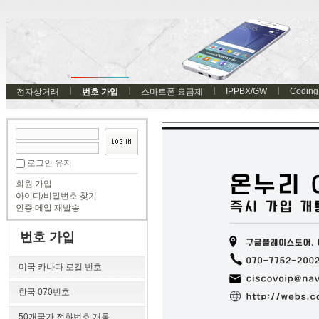
IPPBX/GW
Coding
전자상거래
번호 가입
스마트폰 요금제
로그인 유지
회원 가입
아이디/비밀번호 찾기
인증 메일 재발송
번호 가입
미국 카나다 로컬 번호
한국 070번호
50개국가 전화번호 개통