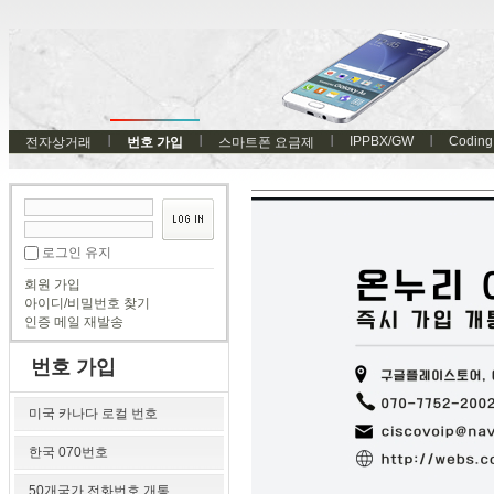
IPPBX/GW
Coding
전자상거래
번호 가입
스마트폰 요금제
로그인 유지
회원 가입
아이디/비밀번호 찾기
인증 메일 재발송
번호 가입
미국 카나다 로컬 번호
한국 070번호
50개국가 전화번호 개통