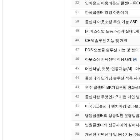
52
인바운드 아웃바운드 콜센타 IPC
51
한국콜센터 경영 아카데미
50
콜센터 아웃소싱 주요 기능 ASP
49
[서비스산업 노동과정과 실태 14
48
CRM 솔루션 기능 및 개요
47
PDS 오토콜 솔루션 기능 및 정의
46
아웃소싱 컨택센터 적용사례
45
머신러닝, 챗봇, 인공지능(AI) 
44
43
우수 콜센터 IBK기업은
42
콜센터란 무엇인가? 기업 개인 병
41
미국311콜센터 벤치마킹 결과보
40
병원콜센터의 성공적인 운영방법
39
병원콜센터의 성공사례와 실패사
38
개선된 컨택센터 및 IVR 기능, 장