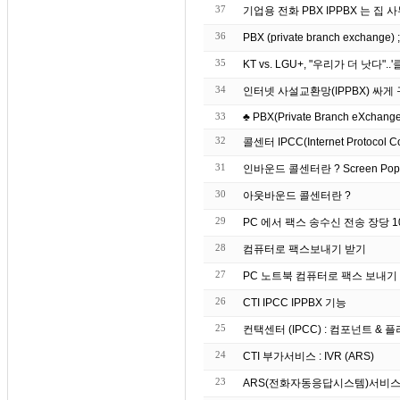
37
기업용 전화 PBX IPP
36
PBX (private branch exchang
35
KT vs. LGU+, "우리가 더 낫다"
34
인터넷 사설교환망(IPPBX) 싸
33
♣ PBX(Private Branch eXchange)
32
콜센터 IPCC(Internet Protocol C
31
인바운드 콜센터란 ? S
30
아웃바운드 콜센터란 ?
29
PC 에서 팩스 송수신 전송 장당 10원
28
컴퓨터로 팩스보내기 받기
27
26
CTI IPCC IPPBX 기능
25
컨택센터 (IPCC) : 컴포넌트 & 플러그
24
CTI 부가서비스 : IVR (ARS)
23
ARS(전화자동응답시스템)서비스