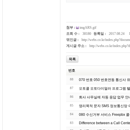
첨부 :
imgARS.gif
조회 수 :
38180
등록일 :
2017.08.24
엮인글 :
http://webs.co.kr/index.php?doc
게시글 주소 :
http://webs.co.kr/index.php
목록
번호
88
070 번호 050 번호연동 통신사
87
오토콜 오토다이얼러 프로그램 텔
86
회사 사무실에 자동 응
85
영리목적 문자 S
84
080 수신거부 서비스 Freepbx 콜
83
Difference between a Call Cent