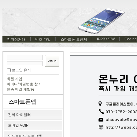
IPPBX/GW
Coding
전자상거래
번호 가입
스마트폰 요금제
로그인 유지
회원 가입
아이디/비밀번호 찾기
인증 메일 재발송
스마트폰앱
전화 다이얼러
모바일 VOIP
안드로이드 프로그램