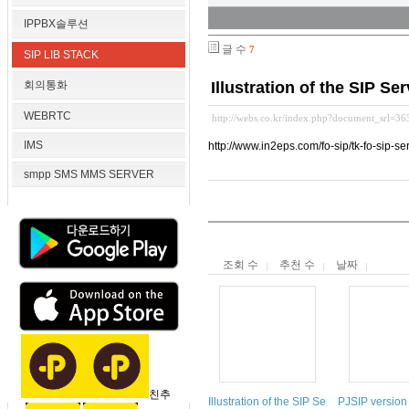
IPPBX솔루션
글 수
7
SIP LIB STACK
회의통화
Illustration of the SIP 
WEBRTC
http://webs.co.kr/index.php?document_srl=3
IMS
http://www.in2eps.com/fo-sip/tk-fo-sip-se
smpp SMS MMS SERVER
조회 수
추천 수
날짜
친추
Illustration of the SIP Service exampl
PJSIP version 