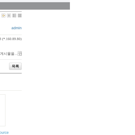
admin
3 (*.160.89.80)
 게시물을...
목록
ource sip stacks library for Android over B4A