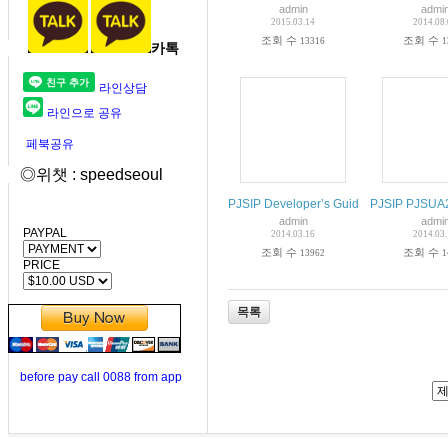
admin
admi
2015.03.14
2014.08
조회 수
조회 수
13316
1
카톡
라인상담
라인으로 공유
페북공유
◎위챗 : speedseoul
PJSIP Developer’s Guide
PJSIP PJSUA2
admin
admi
PAYPAL
2014.03.16
2014.03
조회 수
조회 수
13962
1
PRICE
목록
before pay call 0088 from app