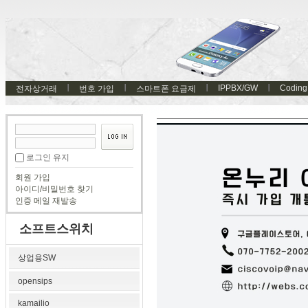
IPPBX/GW
Coding
전자상거래
번호 가입
스마트폰 요금제
로그인 유지
회원 가입
아이디/비밀번호 찾기
인증 메일 재발송
소프트스위치
상업용SW
opensips
kamailio