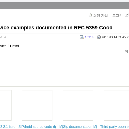
회원 가입
로그인
Service examples documented in RFC 5359 Good
65154
13316
2015.03.14
21:45:2
rvice-11.html
이
es documented in RFC 5359 Good
2.2.1 is released
SIPdroid source code rtp and Illegal Usage of Sipdroid opensource
MjSip documentation MjSip Tutorials
Third party open s