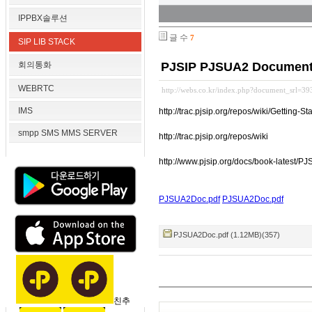
IPPBX솔루션
글 수
7
SIP LIB STACK
회의통화
PJSIP PJSUA2 Document
WEBRTC
http://webs.co.kr/index.php?document_srl=39
IMS
http://trac.pjsip.org/repos/wiki/Getting-St
smpp SMS MMS SERVER
http://trac.pjsip.org/repos/wiki
http://www.pjsip.org/docs/book-latest/
PJSUA2Doc.pdf
PJSUA2Doc.pdf
PJSUA2Doc.pdf (1.12MB)(357)
친추