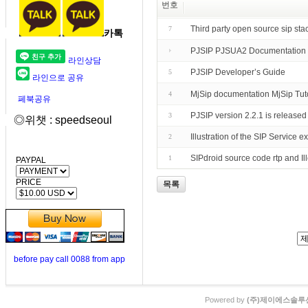
번호
Third party open source sip sta
7
카톡
PJSIP PJSUA2 Documentation
라인상담
PJSIP Developer’s Guide
5
라인으로 공유
MjSip documentation MjSip Tuto
4
페북공유
PJSIP version 2.2.1 is released
3
◎위챗 : speedseoul
Illustration of the SIP Servic
2
SIPdroid source code rtp and I
1
PAYPAL
PRICE
목록
before pay call 0088 from app
Powered by
(주)제이에스솔루션