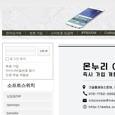
IPPBX/GW
Coding
전자상거래
번호 가입
스마트폰 요금제
로그인 유지
회원 가입
아이디/비밀번호 찾기
인증 메일 재발송
소프트스위치
상업용SW
opensips
kamailio