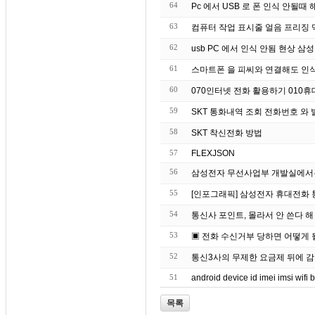
64
Pc 에서 USB 로 폰 인식 안될때 
63
컴퓨터 작업 표시줄 얼음 프리징 먹
62
usb PC 에서 인식 안됨 현상 
61
스마트폰 을 피씨와 연결해도 인식
60
070인터넷 전화 활용하기 010휴
59
SKT 통화내역 조회 전화번호 와 
58
SKT 착신전화 방법
57
FLEXJSON
56
삼성전자 무선사업부 개발실에서는
55
[인포그래픽] 삼성전자 휴대전화
54
통신
53
▣ 전화 수신거부 당하면 어떻게 
52
통신3사의 무제한 요금제 뒤에 
51
android device id imei imsi wifi 
목록