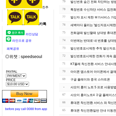
79
발신번호 숨긴 전화 차단하는 방법
친추
78
특정번호 수신차
77
발신자 표시 제한 부가서비스 가입 
카톡
76
새벽마다 울리는 '발신자표시제한'
75
전화걸때 발신할때 상대방 휴대폰 
라인상담
74
라인으로 공유
이번에는 반대로 내 번호를 상대방
73
발신번호표시제한 추적 발신자표시제
페북공유
72
◎위챗 : speedseoul
발신번호표시제한 전화가 계속 옵
71
70
PAYPAL
아이폰 앱스토어 아이폰에서 결재
69
구글 플레이와 중국 스마트폰
PRICE
»
샤오미 홍미 노트 5 프로 사용방
67
샤오미 홍미노트4 구글 플레이스
66
휴대폰 착
before pay call 0088 from app
65
휴대폰 착신전환일반 안내 이동전