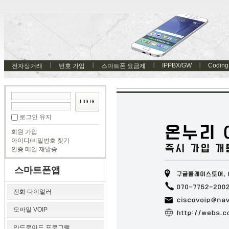
IPPBX/GW
Coding
전자상거래
번호 가입
스마트폰 요금제
로그인 유지
회원 가입
아이디/비밀번호 찾기
인증 메일 재발송
스마트폰앱
전화 다이얼러
모바일 VOIP
안드로이드 프로그램