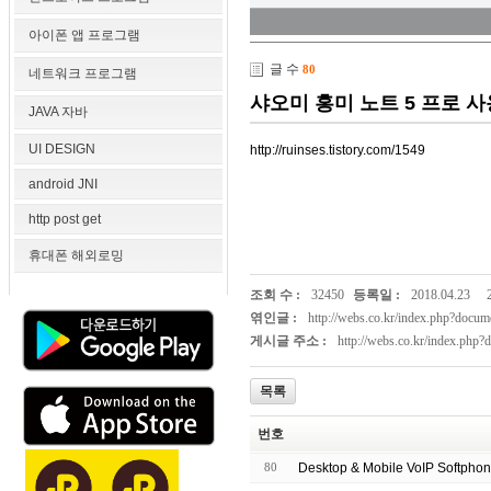
아이폰 앱 프로그램
글 수
80
네트워크 프로그램
샤오미 홍미 노트 5 프로 
JAVA 자바
UI DESIGN
http://ruinses.tistory.com/1549
android JNI
http post get
휴대폰 해외로밍
조회 수 :
32450
등록일 :
2018.04.23
엮인글 :
http://webs.co.kr/index.php?doc
게시글 주소 :
http://webs.co.kr/index.php
목록
번호
80
Desktop & Mobile VoIP Softpho