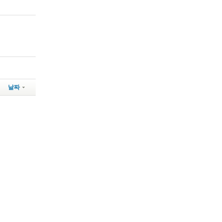
날짜
고객센터 연락처 SK KT LG
시제한' 전화, 범죄입증 안되면 추적도 불가?