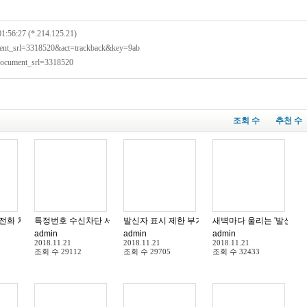
01:56:27 (*.214.125.21)
ument_srl=3318520&act=trackback&key=9ab
?document_srl=3318520
조회 수
추천 수
s coding
전화 차단하는 방법 과 발신자 번호를 알 수 있는 방법
발신자 표시 제한 부가서비스 가입 확인 이동통신사 
특정번호 수신차단 서비스 집전화 유선전화
새벽마다 울리는 '발신자표
admin
admin
admin
2018.11.21
2018.11.21
2018.11.21
조회 수
29112
조회 수
29705
조회 수
32433