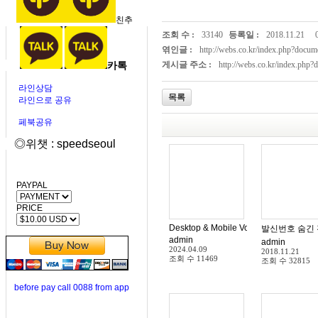
친추
조회 수 :
33140
등록일 :
2018.11.21
엮인글 :
http://webs.co.kr/index.php?doc
카톡
게시글 주소 :
http://webs.co.kr/index.php
라인상담
목록
라인으로 공유
페북공유
◎위챗 : speedseoul
PAYPAL
PRICE
Desktop & Mobile VoIP Softphone App
발신번호 숨긴 
admin
admin
2024.04.09
2018.11.21
조회 수
11469
조회 수
32815
before pay call 0088 from app