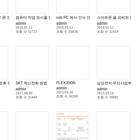
 통화 및 문자를 전송해 주는 서비스
 로 폰 인식 안될때 해결 방법 10가지 윈도우 10
컴퓨터 작업 표시줄 얼음 프리징 먹통 윈도우 10 해결 방법
usb PC 에서 인식 안됨 현상 삼성 스마트폰 통합
스마트폰 을 피씨와 연결해
admin
admin
admin
2018.01.12
2018.01.12
2018.01.12
조회 수
32725
조회 수
35836
조회 수
32419
FLEXJSON
외 로밍요금 해결방법 SK LG KT
 조회 전화번호 와 발신 날짜 기록 확인 조회 하는 방법
SKT 착신전화 방법
삼성전자 무선사업부 개발
admin
admin
admin
2015.04.16
2017.08.20
2015.03.16
조회 수
36208
조회 수
35440
조회 수
39982