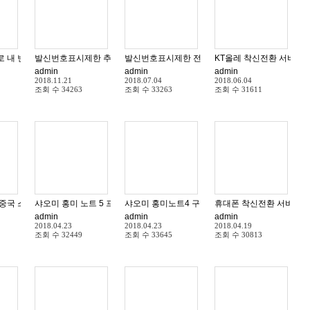
표시 제한 방법 (*23#)
 내 번호를 상대방에게 알리지 않고 통화를 할 수 있는 방법 발신번호
발신번호표시제한 추적 발신자표시제한 방법 070 전화 아이폰 휴대폰 일반전화
발신번호표시제한 전화가 계속 옵니다. 번호를 추적
admin
admin
admin
2018.11.21
2018.07.04
2018.06.04
조회 수
34263
조회 수
33263
조회 수
31611
 중국 스마트폰
샤오미 홍미 노트 5 프로 사용방법 플레이 스토어 서비스 및 한글화
샤오미 홍미노트4 구글 플레이스토어 설치 직구 방
admin
admin
admin
2018.04.23
2018.04.23
2018.04.19
조회 수
32449
조회 수
33645
조회 수
30813