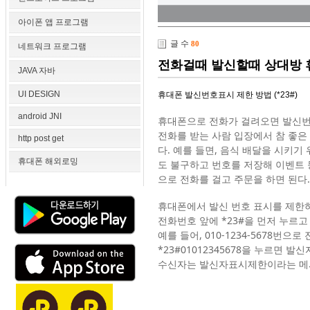
아이폰 앱 프로그램
글 수
80
네트워크 프로그램
전화걸때 발신할때 상대방 휴
JAVA 자바
UI DESIGN
휴대폰 발신번호표시 제한 방법 (*23#)
android JNI
휴대폰으로 전화가 걸려오면 발신번
전화를 받는 사람 입장에서 참 좋은
http post get
다. 예를 들면, 음식 배달을 시키기
휴대폰 해외로밍
도 불구하고 번호를 저장해 이벤트 
으로 전화를 걸고 주문을 하면 된다.
휴대폰에서 발신 번호 표시를 제한
전화번호 앞에 *23#을 먼저 누르
예를 들어, 010-1234-5678번으
*23#01012345678을 누르면 
수신자는 발신자표시제한이라는 메